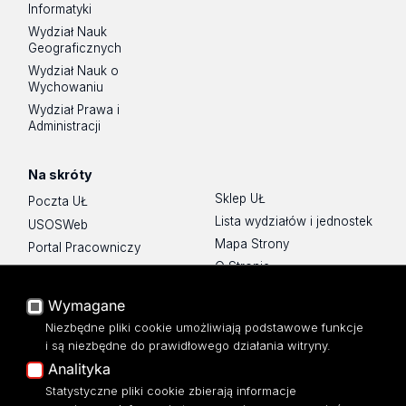
Informatyki
Wydział Nauk
Geograficznych
Wydział Nauk o
Wychowaniu
Wydział Prawa i
Administracji
Na skróty
Sklep UŁ
Poczta UŁ
Lista wydziałów i jednostek
USOSWeb
Mapa Strony
Portal Pracowniczy
O Stronie
Baza Aktów Własnych
Platforma e-learningowa
Wymagane
Moodle
Niezbędne pliki cookie umożliwiają podstawowe funkcje
Eksperci UŁ
i są niezbędne do prawidłowego działania witryny.
Polityka Prywatności
Analityka
Dostępność
Statystyczne pliki cookie zbierają informacje