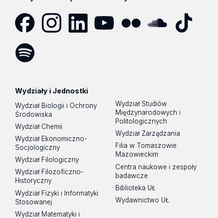
Facebook
Instagram
LinkedIn
YouTube
Flickr
SoundCloud
Tik
Tok
Spotify
Podcast
Wydziały i Jednostki
Wydział Studiów
Wydział Biologii i Ochrony
Międzynarodowych i
Środowiska
Politologicznych
Wydział Chemii
Wydział Zarządzania
Wydział Ekonomiczno-
Filia w Tomaszowie
Socjologiczny
Mazowieckim
Wydział Filologiczny
Centra naukowe i zespoły
Wydział Filozoficzno-
badawcze
Historyczny
Biblioteka UŁ
Wydział Fizyki i Informatyki
Wydawnictwo UŁ
Stosowanej
Wydział Matematyki i