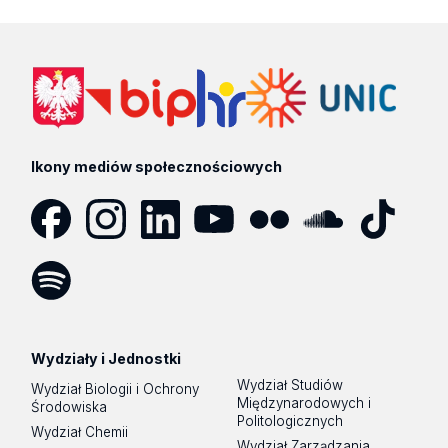
Ikony mediów społecznościowych
Facebook
Instagram
LinkedIn
YouTube
Flickr
SoundCloud
Tik
Tok
Spotify
Podcast
Wydziały i Jednostki
Wydział Studiów
Wydział Biologii i Ochrony
Międzynarodowych i
Środowiska
Politologicznych
Wydział Chemii
Wydział Zarządzania