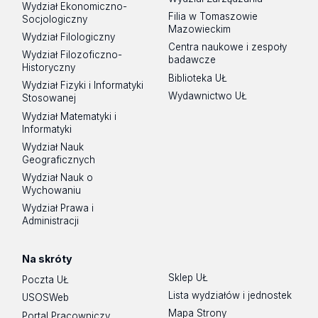
Wydział Ekonomiczno-
Filia w Tomaszowie
Socjologiczny
Mazowieckim
Wydział Filologiczny
Centra naukowe i zespoły
Wydział Filozoficzno-
badawcze
Historyczny
Biblioteka UŁ
Wydział Fizyki i Informatyki
Wydawnictwo UŁ
Stosowanej
Wydział Matematyki i
Informatyki
Wydział Nauk
Geograficznych
Wydział Nauk o
Wychowaniu
Wydział Prawa i
Administracji
Na skróty
Sklep UŁ
Poczta UŁ
Lista wydziałów i jednostek
USOSWeb
Mapa Strony
Portal Pracowniczy