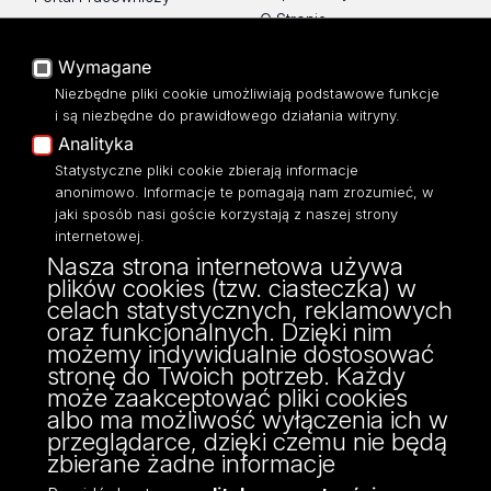
O Stronie
Baza Aktów Własnych
Platforma e-learningowa
Wymagane
Moodle
Niezbędne pliki cookie umożliwiają podstawowe funkcje
Eksperci UŁ
i są niezbędne do prawidłowego działania witryny.
Polityka Prywatności
Analityka
Dostępność
Statystyczne pliki cookie zbierają informacje
anonimowo. Informacje te pomagają nam zrozumieć, w
jaki sposób nasi goście korzystają z naszej strony
internetowej.
Nasza strona internetowa używa
ul. Narutowicza 68, 90-136 Łódź
plików cookies (tzw. ciasteczka) w
NIP: 724 000 32 43
celach statystycznych, reklamowych
Adres do doręczeń elektronicznych (ADE):
oraz funkcjonalnych. Dzięki nim
AE:PL-74796-17640-IHHIV-17
możemy indywidualnie dostosować
KONTAKT
stronę do Twoich potrzeb. Każdy
może zaakceptować pliki cookies
albo ma możliwość wyłączenia ich w
przeglądarce, dzięki czemu nie będą
zbierane żadne informacje