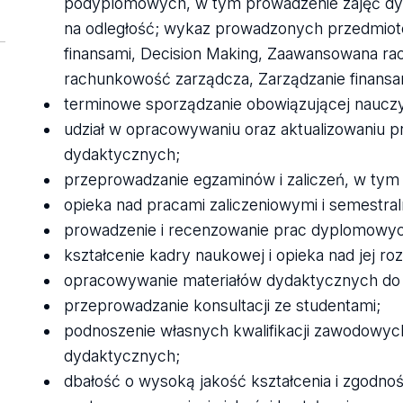
podyplomowych, w tym prowadzenie zajęć dyd
na odległość; wykaz prowadzonych przedmiot
finansami, Decision Making, Zaawansowana ra
rachunkowość zarządcza, Zarządzanie finansam
terminowe sporządzanie obowiązującej nauczyc
udział w opracowywaniu oraz aktualizowaniu p
dydaktycznych;
przeprowadzanie egzaminów i zaliczeń, w t
opieka nad pracami zaliczeniowymi i semestra
prowadzenie i recenzowanie prac dyplomowy
kształcenie kadry naukowej i opieka nad jej 
opracowywanie materiałów dydaktycznych do
przeprowadzanie konsultacji ze studentami;
podnoszenie własnych kwalifikacji zawodowyc
dydaktycznych;
dbałość o wysoką jakość kształcenia i zgodn