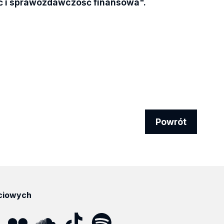
ć i sprawozdawczość finansowa".
Powrót
ciowych