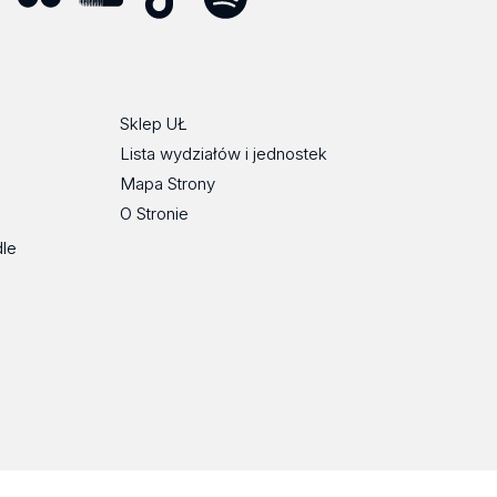
ube
Flickr
SoundCloud
Tik
Spotify
Podcast
Tok
Sklep UŁ
Lista wydziałów i jednostek
Mapa Strony
O Stronie
dle