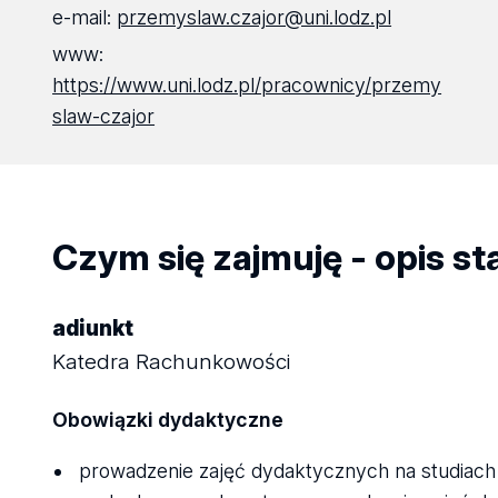
e-mail:
przemyslaw.czajor@uni.lodz.pl
www:
https://www.uni.lodz.pl/pracownicy/przemy
slaw-czajor
Czym się zajmuję - opis s
adiunkt
Katedra Rachunkowości
Obowiązki dydaktyczne
prowadzenie zajęć dydaktycznych na studiach 