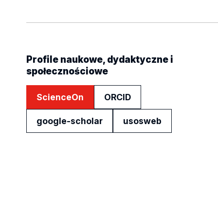
Profile naukowe, dydaktyczne i
społecznościowe
ScienceOn
ORCID
google-scholar
usosweb