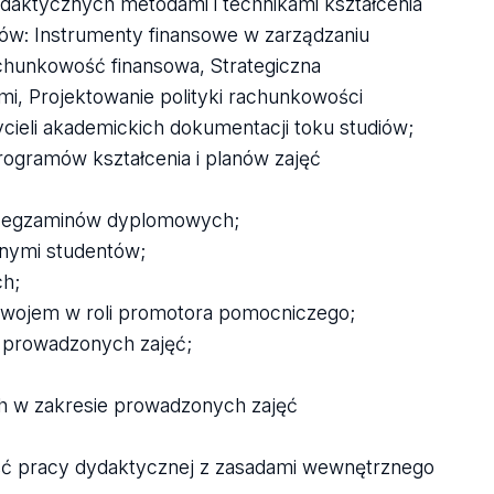
aktycznych metodami i technikami kształcenia
ów: Instrumenty finansowe w zarządzaniu
chunkowość finansowa, Strategiczna
i, Projektowanie polityki rachunkowości
ieli akademickich dokumentacji toku studiów;
rogramów kształcenia i planów zajęć
ym egzaminów dyplomowych;
lnymi studentów;
ch;
rozwojem w roli promotora pomocniczego;
 prowadzonych zajęć;
h w zakresie prowadzonych zajęć
ość pracy dydaktycznej z zasadami wewnętrznego