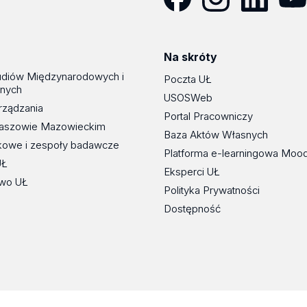
Facebook
Instagram
LinkedIn
YouT
Na skróty
udiów Międzynarodowych i
Poczta UŁ
znych
USOSWeb
rządzania
Portal Pracowniczy
maszowie Mazowieckim
Baza Aktów Własnych
kowe i zespoły badawcze
Platforma e-learningowa Moo
UŁ
Eksperci UŁ
wo UŁ
Polityka Prywatności
Dostępność