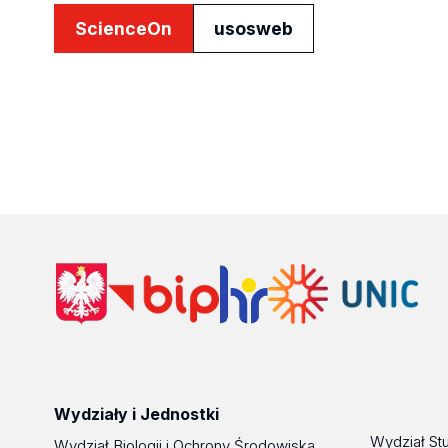
ScienceOn
usosweb
Wydziały i Jednostki
Wydział St
Wydział Biologii i Ochrony Środowiska