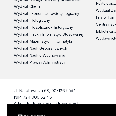
Politologic
Wydział Chemii
Wydział Za
Wydział Ekonomiczno-Socjologiczny
Filia w To
Wydział Filologiczny
Centra nau
Wydział Filozoficzno-Historyczny
Biblioteka 
Wydział Fizyki i Informatyki Stosowanej
Wydawnict
Wydział Matematyki i Informatyki
Wydział Nauk Geograficznych
Wydział Nauk o Wychowaniu
Wydział Prawa i Administracji
ul. Narutowicza 68, 90-136 Łódź
NIP: 724 000 32 43
Adres do doręczeń elektronicznych
(ADE): AE:PL-74796-17640-IHHIV-17