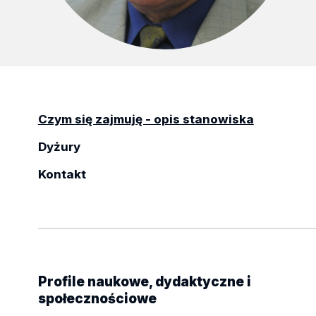
Czym się zajmuję - opis stanowiska
Dyżury
Kontakt
Profile naukowe, dydaktyczne i
społecznościowe