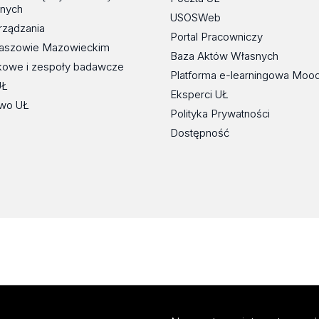
znych
USOSWeb
rządzania
Portal Pracowniczy
maszowie Mazowieckim
Baza Aktów Własnych
kowe i zespoły badawcze
Platforma e-learningowa Moo
UŁ
Eksperci UŁ
wo UŁ
Polityka Prywatności
Dostępność