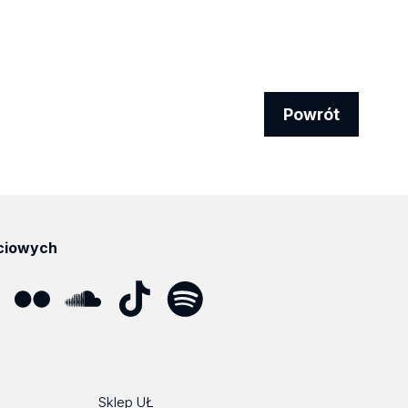
Powrót
ciowych
ube
Flickr
SoundCloud
Tik
Spotify
Podcast
Tok
Sklep UŁ