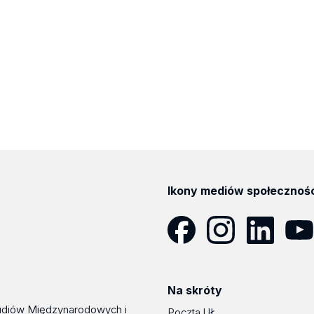
Ikony mediów społecznoś
Facebook
Instagram
LinkedIn
YouT
Na skróty
udiów Międzynarodowych i
Poczta UŁ