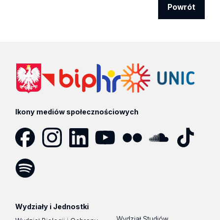
Powrót
Ikony mediów społecznościowych
Facebook
Instagram
LinkedIn
YouTube
Flickr
SoundCloud
Tik
Tok
Spotify
Podcast
Wydziały i Jednostki
Wydział Studiów