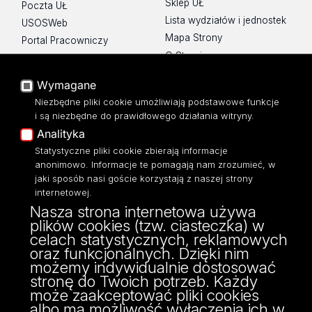
Sklep UŁ
Poczta UŁ
Lista wydziałów i jednostek
USOSWeb
Mapa Strony
Portal Pracowniczy
O Stronie
Baza Aktów Własnych
Platforma e-learningowa
Wymagane
Moodle
Niezbędne pliki cookie umożliwiają podstawowe funkcje
Eksperci UŁ
i są niezbędne do prawidłowego działania witryny.
Polityka Prywatności
Analityka
Dostępność
Statystyczne pliki cookie zbierają informacje
anonimowo. Informacje te pomagają nam zrozumieć, w
jaki sposób nasi goście korzystają z naszej strony
internetowej.
Nasza strona internetowa używa
ul. Narutowicza 68, 90-136 Łódź
plików cookies (tzw. ciasteczka) w
NIP: 724 000 32 43
celach statystycznych, reklamowych
Adres do doręczeń elektronicznych (ADE):
oraz funkcjonalnych. Dzięki nim
AE:PL-74796-17640-IHHIV-17
możemy indywidualnie dostosować
KONTAKT
stronę do Twoich potrzeb. Każdy
może zaakceptować pliki cookies
albo ma możliwość wyłączenia ich w