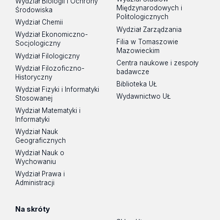
Wydział Biologii i Ochrony
Międzynarodowych i
Środowiska
Politologicznych
Wydział Chemii
Wydział Zarządzania
Wydział Ekonomiczno-
Filia w Tomaszowie
Socjologiczny
Mazowieckim
Wydział Filologiczny
Centra naukowe i zespoły
Wydział Filozoficzno-
badawcze
Historyczny
Biblioteka UŁ
Wydział Fizyki i Informatyki
Wydawnictwo UŁ
Stosowanej
Wydział Matematyki i
Informatyki
Wydział Nauk
Geograficznych
Wydział Nauk o
Wychowaniu
Wydział Prawa i
Administracji
Na skróty