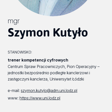
mgr
Szymon Kutyło
STANOWISKO:
trener kompetencji cyfrowych
Centrum Spraw Pracowniczych, Pion Operacyjny –
jednostki bezpośrednio podległe kanclerzowi i
zastępczyni kanclerza, Uniwersytet Łódzki
e-mail:
szymon.kutylo@adm.uni.lodz.pl
www:
https://www.uni.lodz.pl