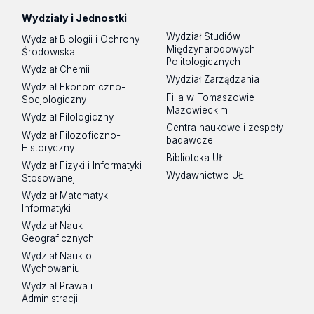
Wydziały i Jednostki
Wydział Studiów
Wydział Biologii i Ochrony
Międzynarodowych i
Środowiska
Politologicznych
Wydział Chemii
Wydział Zarządzania
Wydział Ekonomiczno-
Filia w Tomaszowie
Socjologiczny
Mazowieckim
Wydział Filologiczny
Centra naukowe i zespoły
Wydział Filozoficzno-
badawcze
Historyczny
Biblioteka UŁ
Wydział Fizyki i Informatyki
Wydawnictwo UŁ
Stosowanej
Wydział Matematyki i
Informatyki
Wydział Nauk
Geograficznych
Wydział Nauk o
Wychowaniu
Wydział Prawa i
Administracji