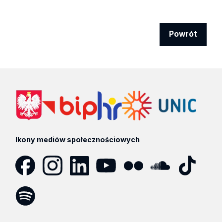
Powrót
Ikony mediów społecznościowych
Facebook
Instagram
LinkedIn
YouTube
Flickr
SoundCloud
Tik
Tok
Spotify
Podcast