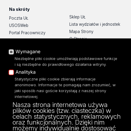
Na skróty
Sklep UŁ
Poczta UŁ
Lista wydziałów i jednostek
USOSWeb
Mapa Strony
Portal Pracowniczy
O Stronie
Baza Aktów Własnych
Platforma e-learningowa
Wymagane
Moodle
Niezbędne pliki cookie umożliwiają podstawowe funkcje
Eksperci UŁ
i są niezbędne do prawidłowego działania witryny.
Polityka Prywatności
Analityka
Dostępność
Statystyczne pliki cookie zbierają informacje
anonimowo. Informacje te pomagają nam zrozumieć, w
jaki sposób nasi goście korzystają z naszej strony
internetowej.
Nasza strona internetowa używa
ul. Narutowicza 68, 90-136 Łódź
plików cookies (tzw. ciasteczka) w
NIP: 724 000 32 43
celach statystycznych, reklamowych
Adres do doręczeń elektronicznych (ADE):
oraz funkcjonalnych. Dzięki nim
AE:PL-74796-17640-IHHIV-17
możemy indywidualnie dostosować
KONTAKT