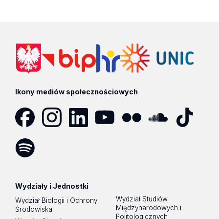
Ikony mediów społecznościowych
Facebook
Instagram
LinkedIn
YouTube
Flickr
SoundCloud
Tik
Tok
Spotify
Podcast
Wydziały i Jednostki
Wydział Studiów
Wydział Biologii i Ochrony
Międzynarodowych i
Środowiska
Politologicznych