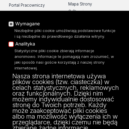
Mapa Strony
Portal Pracowniczy
O Stronie
Baza Aktów Własnych
Platforma e-learningowa
Wymagane
Moodle
Niezbędne pliki cookie umożliwiają podstawowe funkcje
Eksperci UŁ
i są niezbędne do prawidłowego działania witryny.
Polityka Prywatności
Analityka
Dostępność
Statystyczne pliki cookie zbierają informacje
anonimowo. Informacje te pomagają nam zrozumieć, w
jaki sposób nasi goście korzystają z naszej strony
internetowej.
Nasza strona internetowa używa
ul. Narutowicza 68, 90-136 Łódź
plików cookies (tzw. ciasteczka) w
NIP: 724 000 32 43
celach statystycznych, reklamowych
Adres do doręczeń elektronicznych (ADE):
oraz funkcjonalnych. Dzięki nim
AE:PL-74796-17640-IHHIV-17
możemy indywidualnie dostosować
KONTAKT
stronę do Twoich potrzeb. Każdy
może zaakceptować pliki cookies
albo ma możliwość wyłączenia ich w
przeglądarce, dzięki czemu nie będą
zbierane żadne informacje