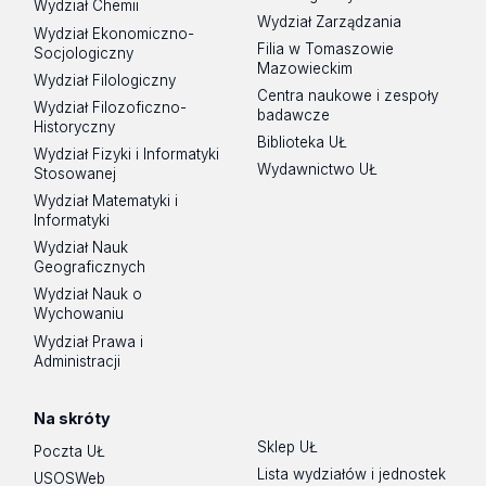
Wydział Chemii
Wydział Zarządzania
Wydział Ekonomiczno-
Filia w Tomaszowie
Socjologiczny
Mazowieckim
Wydział Filologiczny
Centra naukowe i zespoły
Wydział Filozoficzno-
badawcze
Historyczny
Biblioteka UŁ
Wydział Fizyki i Informatyki
Wydawnictwo UŁ
Stosowanej
Wydział Matematyki i
Informatyki
Wydział Nauk
Geograficznych
Wydział Nauk o
Wychowaniu
Wydział Prawa i
Administracji
Na skróty
Sklep UŁ
Poczta UŁ
Lista wydziałów i jednostek
USOSWeb