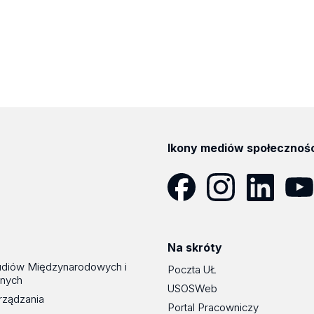
Ikony mediów społecznoś
Facebook
Instagram
LinkedIn
YouT
Na skróty
udiów Międzynarodowych i
Poczta UŁ
znych
USOSWeb
rządzania
Portal Pracowniczy