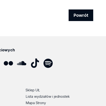
Powrót
ciowych
ube
Flickr
SoundCloud
Tik
Spotify
Podcast
Tok
Sklep UŁ
Lista wydziałów i jednostek
Mapa Strony