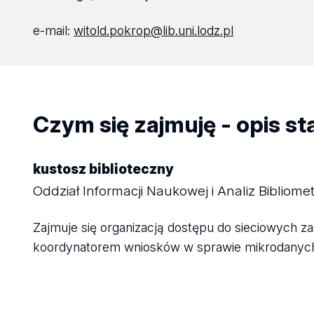
e-mail:
witold.pokrop@lib.uni.lodz.pl
Czym się zajmuję - opis s
kustosz biblioteczny
Oddział Informacji Naukowej i Analiz Bibliom
Zajmuje się organizacją dostępu do sieciowych z
koordynatorem wniosków w sprawie mikrodanych