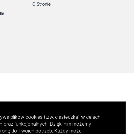
O Stronie
dle
ywa plików cookies (tzw. ciasteczka) w celach
h oraz funkcjonalnych. Dzięki nim możemy
tronę do Twoich potrzeb. Każdy może