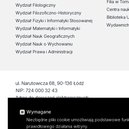
Filia w To
Wydział Filologiczny
Centra nau
Wydział Filozoficzno-Historyczny
Biblioteka 
Wydział Fizyki i Informatyki Stosowanej
Wydawnict
Wydział Matematyki i Informatyki
Wydział Nauk Geograficznych
Wydział Nauk o Wychowaniu
Wydział Prawa i Administracji
ul. Narutowicza 68, 90-136 Łódź
NIP: 724 000 32 43
Adres do doręczeń elektronicznych
(ADE): AE:PL-74796-17640-IHHIV-17
Wymagane
KONTAKT
Niezbędne pliki cookie umożliwiają podstawowe funk
prawidłowego działania witryny.