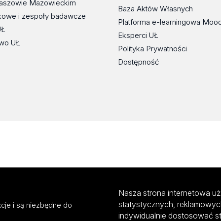
maszowie Mazowieckim
Baza Aktów Własnych
kowe i zespoły badawcze
Platforma e-learningowa Moo
UŁ
Eksperci UŁ
wo UŁ
Polityka Prywatności
Dostępność
Nasza strona internetowa uż
statystycznych, reklamowyc
cje i są niezbędne do
indywidualnie dostosować s