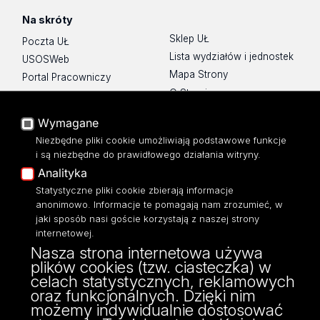
Na skróty
Sklep UŁ
Poczta UŁ
Lista wydziałów i jednostek
USOSWeb
Mapa Strony
Portal Pracowniczy
O Stronie
Baza Aktów Własnych
Platforma e-learningowa
Wymagane
Moodle
Niezbędne pliki cookie umożliwiają podstawowe funkcje
Eksperci UŁ
i są niezbędne do prawidłowego działania witryny.
Polityka Prywatności
Analityka
Dostępność
Statystyczne pliki cookie zbierają informacje
anonimowo. Informacje te pomagają nam zrozumieć, w
jaki sposób nasi goście korzystają z naszej strony
internetowej.
Nasza strona internetowa używa
ul. Narutowicza 68, 90-136 Łódź
plików cookies (tzw. ciasteczka) w
NIP: 724 000 32 43
celach statystycznych, reklamowych
Adres do doręczeń elektronicznych (ADE):
oraz funkcjonalnych. Dzięki nim
AE:PL-74796-17640-IHHIV-17
możemy indywidualnie dostosować
KONTAKT