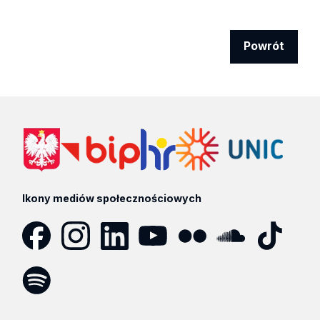
Powrót
Ikony mediów społecznościowych
Facebook
Instagram
LinkedIn
YouTube
Flickr
SoundCloud
Tik
Tok
Spotify
Podcast