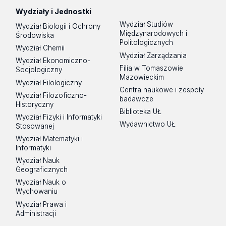
Wydziały i Jednostki
Wydział Studiów
Wydział Biologii i Ochrony
Międzynarodowych i
Środowiska
Politologicznych
Wydział Chemii
Wydział Zarządzania
Wydział Ekonomiczno-
Filia w Tomaszowie
Socjologiczny
Mazowieckim
Wydział Filologiczny
Centra naukowe i zespoły
Wydział Filozoficzno-
badawcze
Historyczny
Biblioteka UŁ
Wydział Fizyki i Informatyki
Wydawnictwo UŁ
Stosowanej
Wydział Matematyki i
Informatyki
Wydział Nauk
Geograficznych
Wydział Nauk o
Wychowaniu
Wydział Prawa i
Administracji