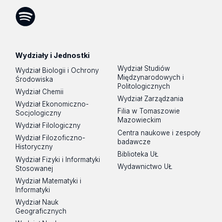
Facebook
Instagram
LinkedIn
YouTube
Flickr
SoundCloud
Tik
Tok
Spotify
Podcast
Wydziały i Jednostki
Wydział Studiów
Wydział Biologii i Ochrony
Międzynarodowych i
Środowiska
Politologicznych
Wydział Chemii
Wydział Zarządzania
Wydział Ekonomiczno-
Filia w Tomaszowie
Socjologiczny
Mazowieckim
Wydział Filologiczny
Centra naukowe i zespoły
Wydział Filozoficzno-
badawcze
Historyczny
Biblioteka UŁ
Wydział Fizyki i Informatyki
Wydawnictwo UŁ
Stosowanej
Wydział Matematyki i
Informatyki
Wydział Nauk
Geograficznych