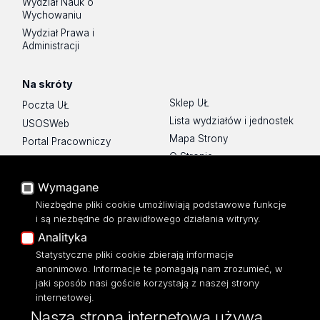
Wydział Nauk o
Wychowaniu
Wydział Prawa i
Administracji
Na skróty
Sklep UŁ
Poczta UŁ
Lista wydziałów i jednostek
USOSWeb
Mapa Strony
Portal Pracowniczy
O Stronie
Baza Aktów Własnych
Platforma e-learningowa
Wymagane
Moodle
Niezbędne pliki cookie umożliwiają podstawowe funkcje
Eksperci UŁ
i są niezbędne do prawidłowego działania witryny.
Polityka Prywatności
Analityka
Dostępność
Statystyczne pliki cookie zbierają informacje
anonimowo. Informacje te pomagają nam zrozumieć, w
jaki sposób nasi goście korzystają z naszej strony
internetowej.
Nasza strona internetowa używa
ul. Narutowicza 68, 90-136 Łódź