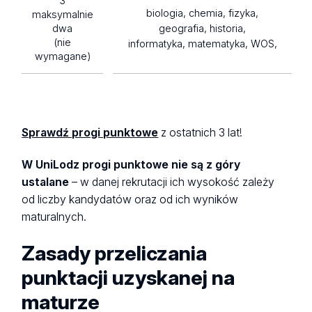
3
biologia, chemia, fizyka,
maksymalnie
dwa
geografia, historia,
(nie
informatyka, matematyka, WOS,
wymagane)
Sprawdź progi punktowe
z ostatnich 3 lat!
W UniLodz progi punktowe nie są z góry
ustalane
– w danej rekrutacji ich wysokość zależy
od liczby kandydatów oraz od ich wyników
maturalnych.
Zasady przeliczania
punktacji uzyskanej na
maturze