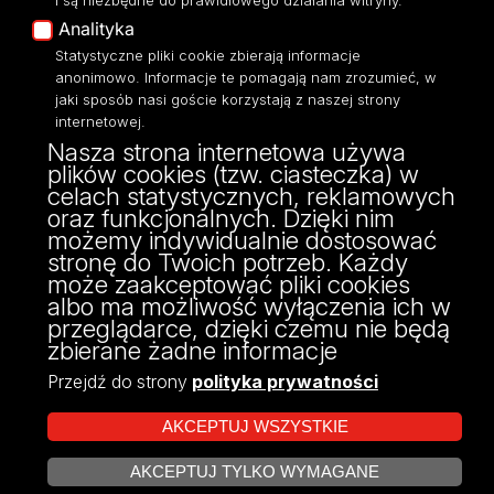
i są niezbędne do prawidłowego działania witryny.
Polityka Prywatności
Analityka
Dostępność
Statystyczne pliki cookie zbierają informacje
anonimowo. Informacje te pomagają nam zrozumieć, w
jaki sposób nasi goście korzystają z naszej strony
internetowej.
Nasza strona internetowa używa
ul. Narutowicza 68, 90-136 Łódź
plików cookies (tzw. ciasteczka) w
NIP: 724 000 32 43
celach statystycznych, reklamowych
Adres do doręczeń elektronicznych (ADE):
oraz funkcjonalnych. Dzięki nim
AE:PL-74796-17640-IHHIV-17
możemy indywidualnie dostosować
KONTAKT
stronę do Twoich potrzeb. Każdy
może zaakceptować pliki cookies
albo ma możliwość wyłączenia ich w
przeglądarce, dzięki czemu nie będą
zbierane żadne informacje
Przejdź do strony
polityka prywatności
AKCEPTUJ WSZYSTKIE
AKCEPTUJ TYLKO WYMAGANE
Projekt Multiportalu UŁ współfinansowany z funduszy Unii Europejskiej w
ZARZĄDZAJ COOKIES