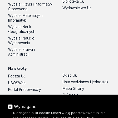
Biblioteka UŁ
Wydział Fizyki i Informatyki
Wydawnictwo UŁ
Stosowanej
Wydział Matematyki i
Informatyki
Wydział Nauk
Geograficznych
Wydział Nauk o
Wychowaniu
Wydział Prawa i
Administracji
Na skróty
Sklep UŁ
Poczta UŁ
Lista wydziałów i jednostek
USOSWeb
Mapa Strony
Portal Pracowniczy
O Stronie
Baza Aktów Własnych
Platforma e-learningowa
Wymagane
Moodle
Niezbędne pliki cookie umożliwiają podstawowe funkcje
Eksperci UŁ