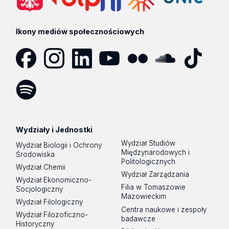
Ikony mediów społecznościowych
Facebook
Instagram
LinkedIn
YouTube
Flickr
SoundCloud
Tik
Tok
Spotify
Podcast
Wydziały i Jednostki
Wydział Studiów
Wydział Biologii i Ochrony
Międzynarodowych i
Środowiska
Politologicznych
Wydział Chemii
Wydział Zarządzania
Wydział Ekonomiczno-
Filia w Tomaszowie
Socjologiczny
Mazowieckim
Wydział Filologiczny
Centra naukowe i zespoły
Wydział Filozoficzno-
badawcze
Historyczny