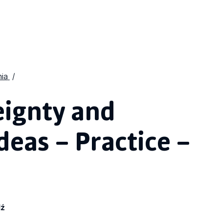
ia
ignty and
eas – Practice –
dź