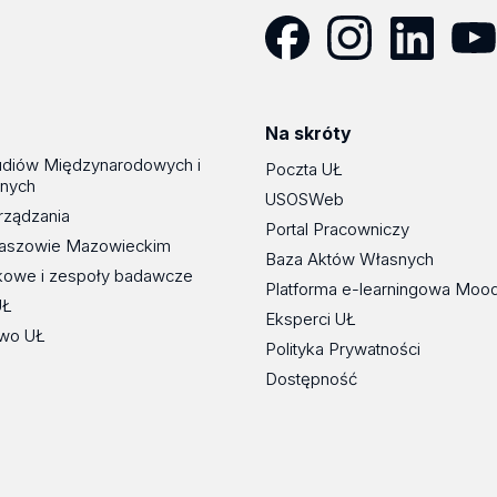
Facebook
Instagram
LinkedIn
YouT
Na skróty
udiów Międzynarodowych i
Poczta UŁ
znych
USOSWeb
rządzania
Portal Pracowniczy
maszowie Mazowieckim
Baza Aktów Własnych
kowe i zespoły badawcze
Platforma e-learningowa Moo
UŁ
Eksperci UŁ
wo UŁ
Polityka Prywatności
Dostępność