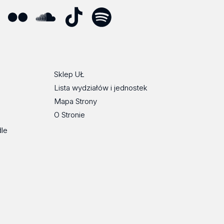
ube
Flickr
SoundCloud
Tik
Spotify
Podcast
Tok
Sklep UŁ
Lista wydziałów i jednostek
Mapa Strony
O Stronie
dle