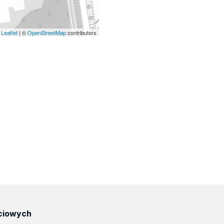
Leaflet
| ©
OpenStreetMap
contributors
ciowych