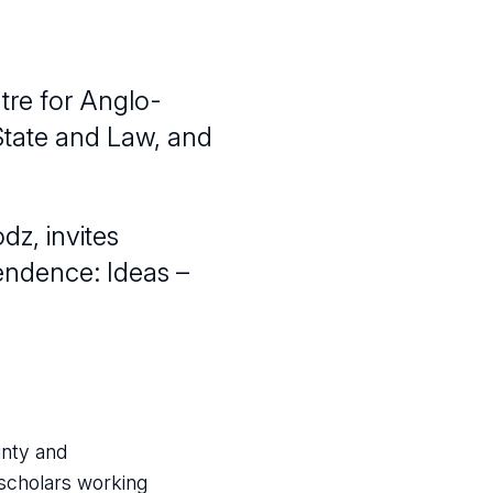
tre for Anglo-
State and Law, and
dz, invites
endence: Ideas –
gnty and
 scholars working