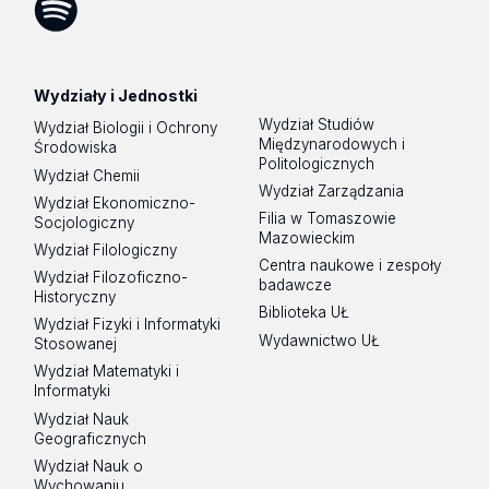
Spotify
Podcast
Wydziały i Jednostki
Wydział Studiów
Wydział Biologii i Ochrony
Międzynarodowych i
Środowiska
Politologicznych
Wydział Chemii
Wydział Zarządzania
Wydział Ekonomiczno-
Filia w Tomaszowie
Socjologiczny
Mazowieckim
Wydział Filologiczny
Centra naukowe i zespoły
Wydział Filozoficzno-
badawcze
Historyczny
Biblioteka UŁ
Wydział Fizyki i Informatyki
Wydawnictwo UŁ
Stosowanej
Wydział Matematyki i
Informatyki
Wydział Nauk
Geograficznych
Wydział Nauk o
Wychowaniu