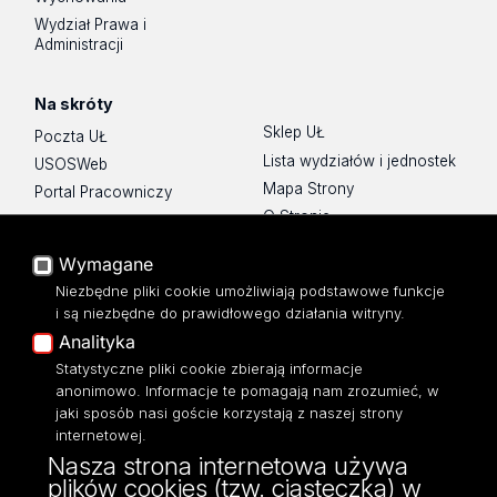
Wydział Prawa i
Administracji
Na skróty
Sklep UŁ
Poczta UŁ
Lista wydziałów i jednostek
USOSWeb
Mapa Strony
Portal Pracowniczy
O Stronie
Baza Aktów Własnych
Platforma e-learningowa
Wymagane
Moodle
Niezbędne pliki cookie umożliwiają podstawowe funkcje
Eksperci UŁ
i są niezbędne do prawidłowego działania witryny.
Polityka Prywatności
Analityka
Dostępność
Statystyczne pliki cookie zbierają informacje
anonimowo. Informacje te pomagają nam zrozumieć, w
jaki sposób nasi goście korzystają z naszej strony
internetowej.
Nasza strona internetowa używa
ul. Narutowicza 68, 90-136 Łódź
plików cookies (tzw. ciasteczka) w
NIP: 724 000 32 43