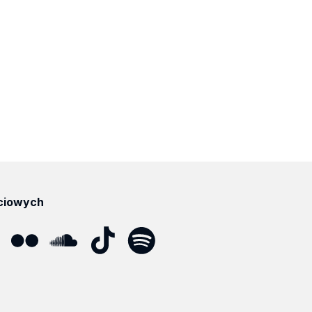
ciowych
ube
Flickr
SoundCloud
Tik
Spotify
Podcast
Tok