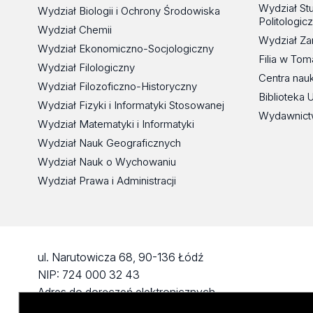
Wydział St
Wydział Biologii i Ochrony Środowiska
Politologic
Wydział Chemii
Wydział Za
Wydział Ekonomiczno-Socjologiczny
Filia w To
Wydział Filologiczny
Centra nau
Wydział Filozoficzno-Historyczny
Biblioteka 
Wydział Fizyki i Informatyki Stosowanej
Wydawnict
Wydział Matematyki i Informatyki
Wydział Nauk Geograficznych
Wydział Nauk o Wychowaniu
Wydział Prawa i Administracji
ul. Narutowicza 68, 90-136 Łódź
NIP: 724 000 32 43
Adres do doręczeń elektronicznych
(ADE): AE:PL-74796-17640-IHHIV-17