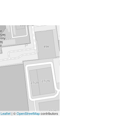
Leaflet
| ©
OpenStreetMap
contributors