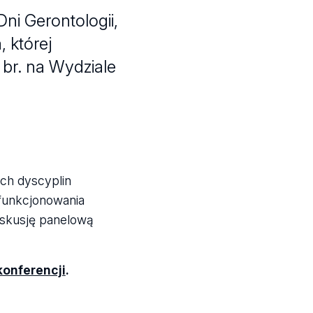
ni Gerontologii,
 której
 br. na Wydziale
ch dyscyplin
 funkcjonowania
yskusję panelową
konferencji
.