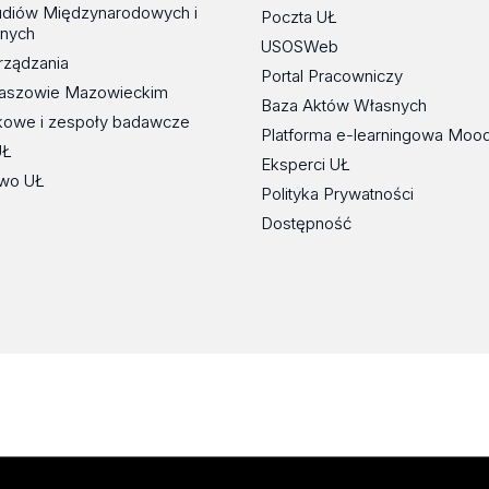
udiów Międzynarodowych i
Poczta UŁ
znych
USOSWeb
rządzania
Portal Pracowniczy
maszowie Mazowieckim
Baza Aktów Własnych
kowe i zespoły badawcze
Platforma e-learningowa Moo
UŁ
Eksperci UŁ
wo UŁ
Polityka Prywatności
Dostępność