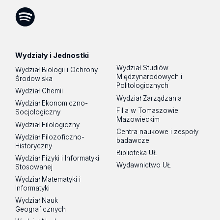
Facebook
Instagram
LinkedIn
YouTube
Flickr
SoundCloud
Tik
Tok
Spotify
Podcast
Wydziały i Jednostki
Wydział Studiów
Wydział Biologii i Ochrony
Międzynarodowych i
Środowiska
Politologicznych
Wydział Chemii
Wydział Zarządzania
Wydział Ekonomiczno-
Filia w Tomaszowie
Socjologiczny
Mazowieckim
Wydział Filologiczny
Centra naukowe i zespoły
Wydział Filozoficzno-
badawcze
Historyczny
Biblioteka UŁ
Wydział Fizyki i Informatyki
Wydawnictwo UŁ
Stosowanej
Wydział Matematyki i
Informatyki
Wydział Nauk
Geograficznych