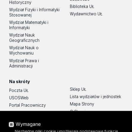
Historyczny
Biblioteka UŁ
Wydział Fizyki i Informatyki
Wydawnictwo UŁ
Stosowanej
Wydział Matematyki i
Informatyki
Wydział Nauk
Geograficznych
Wydział Nauk o
Wychowaniu
Wydział Prawa i
Administracji
Na skróty
Sklep UŁ
Poczta UŁ
Lista wydziałów i jednostek
USOSWeb
Mapa Strony
Portal Pracowniczy
O Stronie
Baza Aktów Własnych
Platforma e-learningowa
Wymagane
Moodle
Niezbędne pliki cookie umożliwiają podstawowe funkcje