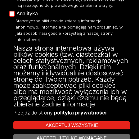
Eksperci UŁ
i są niezbędne do prawidłowego działania witryny.
Polityka Prywatności
Analityka
Dostępność
Statystyczne pliki cookie zbierają informacje
anonimowo. Informacje te pomagają nam zrozumieć, w
jaki sposób nasi goście korzystają z naszej strony
internetowej.
Nasza strona internetowa używa
ul. Narutowicza 68, 90-136 Łódź
plików cookies (tzw. ciasteczka) w
NIP: 724 000 32 43
celach statystycznych, reklamowych
Adres do doręczeń elektronicznych (ADE):
oraz funkcjonalnych. Dzięki nim
AE:PL-74796-17640-IHHIV-17
możemy indywidualnie dostosować
KONTAKT
stronę do Twoich potrzeb. Każdy
może zaakceptować pliki cookies
albo ma możliwość wyłączenia ich w
przeglądarce, dzięki czemu nie będą
zbierane żadne informacje
Przejdź do strony
polityka prywatności
AKCEPTUJ WSZYSTKIE
AKCEPTUJ TYLKO WYMAGANE