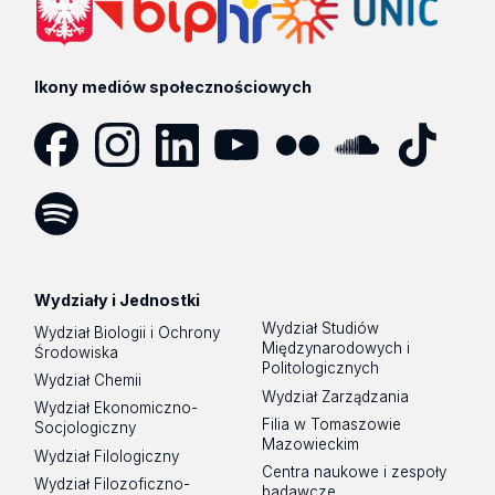
Ikony mediów społecznościowych
Facebook
Instagram
LinkedIn
YouTube
Flickr
SoundCloud
Tik
Tok
Spotify
Podcast
Wydziały i Jednostki
Wydział Studiów
Wydział Biologii i Ochrony
Międzynarodowych i
Środowiska
Politologicznych
Wydział Chemii
Wydział Zarządzania
Wydział Ekonomiczno-
Filia w Tomaszowie
Socjologiczny
Mazowieckim
Wydział Filologiczny
Centra naukowe i zespoły
Wydział Filozoficzno-
badawcze