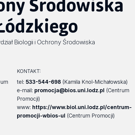
rony Środowiska
Łódzkiego
ział Biologii i Ochrony Środowiska
KONTAKT:
rum
tel:
533-544-698
(Kamila Knol-Michałowska)
e-mail:
promocja@bios.uni.lodz.pl
(Centrum
Promocji)
www:
https://www.biol.uni.lodz.pl/centrum-
promocji-wbios-ul
(Centrum Promocji)