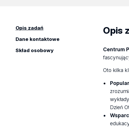
Opis 
Opis zadań
Dane kontaktowe
Centrum 
Skład osobowy
fascynując
Oto kilka 
Popular
zrozumia
wykłady
Dzień Ot
Wsparci
edukacy