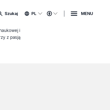
MENU
Szukaj
PL
MENU
DOSTĘPNOŚCI
 naukowej i
rzy z pasją