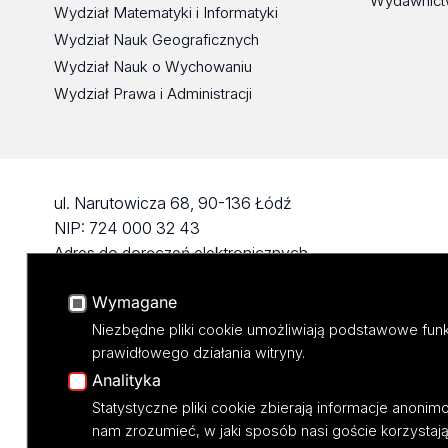
Wydawnict
Wydział Matematyki i Informatyki
Wydział Nauk Geograficznych
Wydział Nauk o Wychowaniu
Wydział Prawa i Administracji
ul. Narutowicza 68, 90-136 Łódź
NIP: 724 000 32 43
Adres do doręczeń elektronicznych
(ADE): AE:PL-74796-17640-IHHIV-17
Wymagane
KONTAKT
Niezbędne pliki cookie umożliwiają podstawowe funk
prawidłowego działania witryny.
Analityka
Statystyczne pliki cookie zbierają informacje anoni
nam zrozumieć, w jaki sposób nasi goście korzystają 