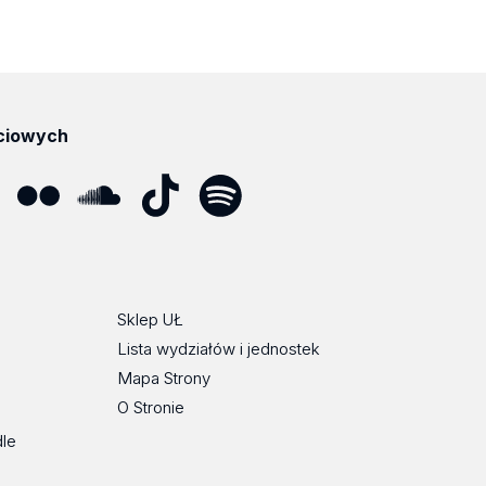
ciowych
ube
Flickr
SoundCloud
Tik
Spotify
Podcast
Tok
Sklep UŁ
Lista wydziałów i jednostek
Mapa Strony
O Stronie
dle