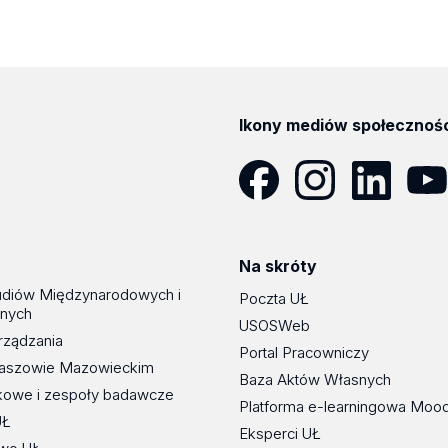
Ikony mediów społecznoś
Facebook
Instagram
LinkedIn
YouT
Na skróty
udiów Międzynarodowych i
Poczta UŁ
znych
USOSWeb
rządzania
Portal Pracowniczy
maszowie Mazowieckim
Baza Aktów Własnych
kowe i zespoły badawcze
Platforma e-learningowa Moo
UŁ
Eksperci UŁ