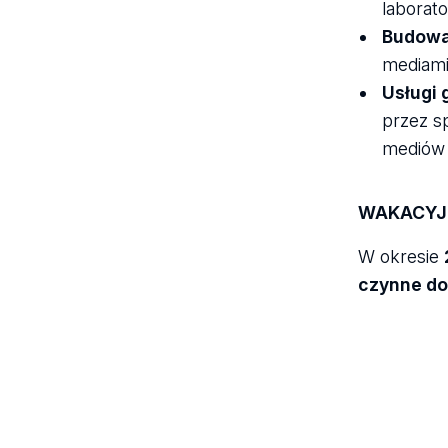
laborato
Budowa
mediami
Usługi 
przez s
mediów s
WAKACYJN
W okresie
czynne do