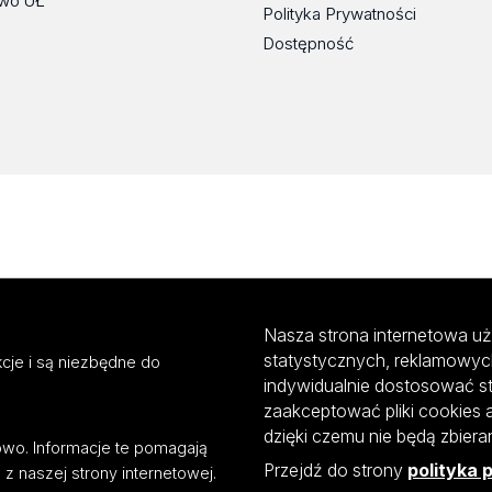
wo UŁ
Polityka Prywatności
Dostępność
Nasza strona internetowa uż
statystycznych, reklamowyc
cje i są niezbędne do
indywidualnie dostosować s
zaakceptować pliki cookies 
dzięki czemu nie będą zbier
mowo. Informacje te pomagają
Przejdź do strony
polityka 
z naszej strony internetowej.