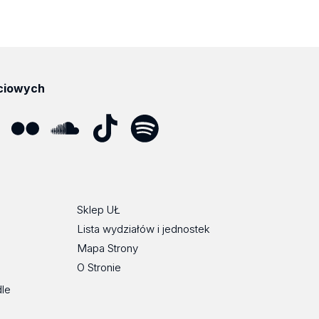
ciowych
ube
Flickr
SoundCloud
Tik
Spotify
Podcast
Tok
Sklep UŁ
Lista wydziałów i jednostek
Mapa Strony
O Stronie
dle