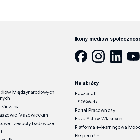
Ikony mediów społecznoś
Facebook
Instagram
LinkedIn
YouT
Na skróty
udiów Międzynarodowych i
Poczta UŁ
znych
USOSWeb
rządzania
Portal Pracowniczy
maszowie Mazowieckim
Baza Aktów Własnych
kowe i zespoły badawcze
Platforma e-learningowa Moo
UŁ
Eksperci UŁ