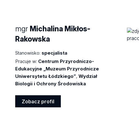
Zobacz
profil
mgr
Michalina Mikłos-
Rakowska
Stanowisko:
specjalista
Pracuje w:
Centrum Przyrodniczo-
Edukacyjne „Muzeum Przyrodnicze
Uniwersytetu Łódzkiego”
,
Wydział
Biologii i Ochrony Środowiska
Zobacz profil
Zobacz
profil