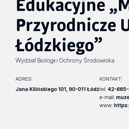
Edukacyjne „
Przyrodnicze 
Łódzkiego”
Wydział Biologii i Ochrony Środowiska
ADRES:
KONTAKT:
Jana Kilińskiego 101
,
90-011 Łódź
tel:
42-665-
e-mail:
muze
www:
https