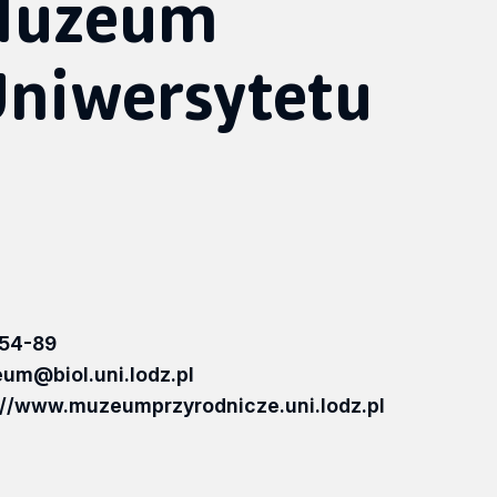
Muzeum
Uniwersytetu
54-89
um@biol.uni.lodz.pl
://www.muzeumprzyrodnicze.uni.lodz.pl