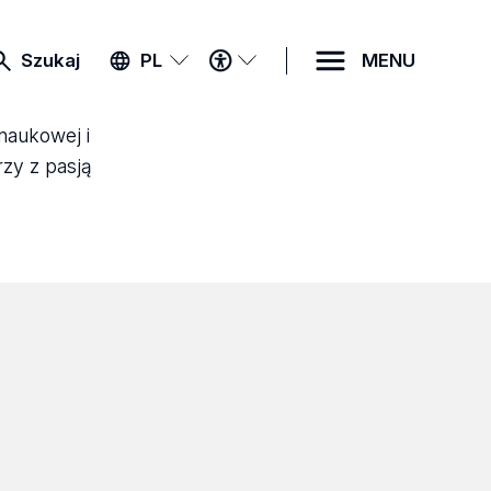
MENU
Szukaj
PL
MENU
DOSTĘPNOŚCI
 naukowej i
rzy z pasją