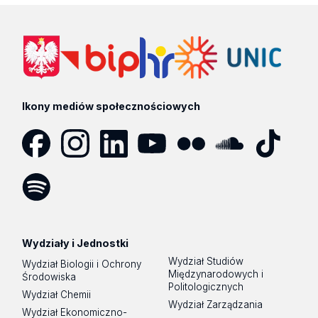
Ikony mediów społecznościowych
Facebook
Instagram
LinkedIn
YouTube
Flickr
SoundCloud
Tik
Tok
Spotify
Podcast
Wydziały i Jednostki
Wydział Studiów
Wydział Biologii i Ochrony
Międzynarodowych i
Środowiska
Politologicznych
Wydział Chemii
Wydział Zarządzania
Wydział Ekonomiczno-