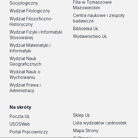
Filia w Tomaszowie
Socjologiczny
Mazowieckim
Wydział Filologiczny
Centra naukowe i zespoły
Wydział Filozoficzno-
badawcze
Historyczny
Biblioteka UŁ
Wydział Fizyki i Informatyki
Wydawnictwo UŁ
Stosowanej
Wydział Matematyki i
Informatyki
Wydział Nauk
Geograficznych
Wydział Nauk o
Wychowaniu
Wydział Prawa i
Administracji
Na skróty
Sklep UŁ
Poczta UŁ
Lista wydziałów i jednostek
USOSWeb
Mapa Strony
Portal Pracowniczy