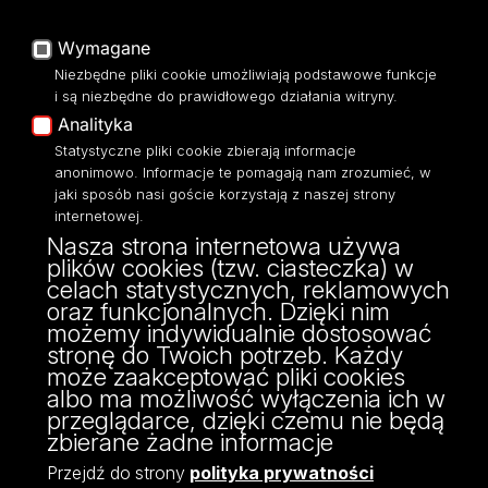
O Stronie
Baza Aktów Własnych
Platforma e-learningowa
Wymagane
Moodle
Niezbędne pliki cookie umożliwiają podstawowe funkcje
Eksperci UŁ
i są niezbędne do prawidłowego działania witryny.
Polityka Prywatności
Analityka
Dostępność
Statystyczne pliki cookie zbierają informacje
anonimowo. Informacje te pomagają nam zrozumieć, w
jaki sposób nasi goście korzystają z naszej strony
internetowej.
Nasza strona internetowa używa
ul. Narutowicza 68, 90-136 Łódź
plików cookies (tzw. ciasteczka) w
NIP: 724 000 32 43
celach statystycznych, reklamowych
Adres do doręczeń elektronicznych (ADE):
oraz funkcjonalnych. Dzięki nim
AE:PL-74796-17640-IHHIV-17
możemy indywidualnie dostosować
KONTAKT
stronę do Twoich potrzeb. Każdy
może zaakceptować pliki cookies
albo ma możliwość wyłączenia ich w
przeglądarce, dzięki czemu nie będą
zbierane żadne informacje
Przejdź do strony
polityka prywatności