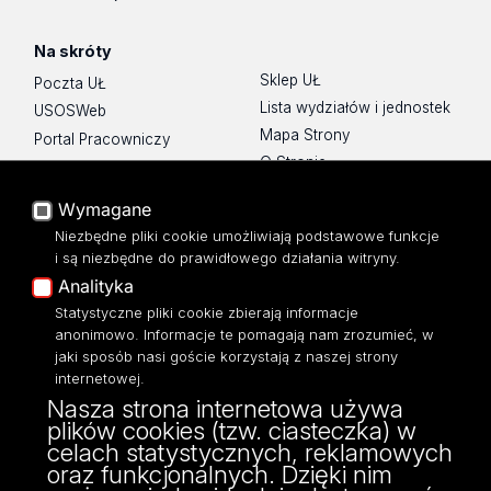
Na skróty
Sklep UŁ
Poczta UŁ
Lista wydziałów i jednostek
USOSWeb
Mapa Strony
Portal Pracowniczy
O Stronie
Baza Aktów Własnych
Platforma e-learningowa
Wymagane
Moodle
Niezbędne pliki cookie umożliwiają podstawowe funkcje
Eksperci UŁ
i są niezbędne do prawidłowego działania witryny.
Polityka Prywatności
Analityka
Dostępność
Statystyczne pliki cookie zbierają informacje
anonimowo. Informacje te pomagają nam zrozumieć, w
jaki sposób nasi goście korzystają z naszej strony
internetowej.
Nasza strona internetowa używa
ul. Narutowicza 68, 90-136 Łódź
plików cookies (tzw. ciasteczka) w
NIP: 724 000 32 43
celach statystycznych, reklamowych
Adres do doręczeń elektronicznych (ADE):
oraz funkcjonalnych. Dzięki nim
AE:PL-74796-17640-IHHIV-17