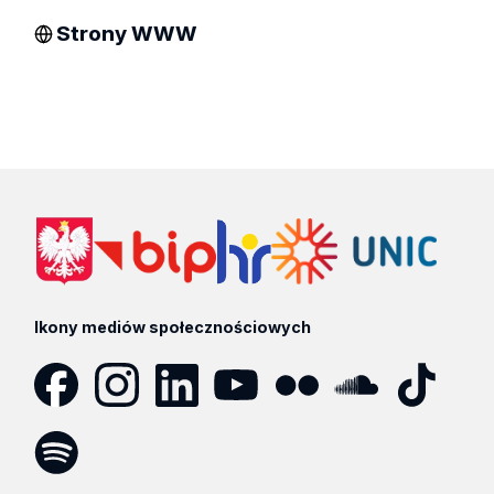
Strony WWW
Ikony mediów społecznościowych
Facebook
Instagram
LinkedIn
YouTube
Flickr
SoundCloud
Tik
Tok
Spotify
Podcast