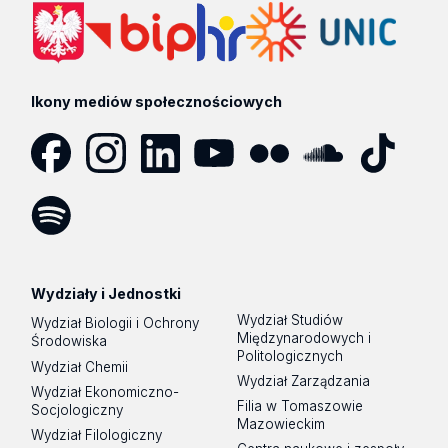
Ikony mediów społecznościowych
Facebook
Instagram
LinkedIn
YouTube
Flickr
SoundCloud
Tik
Tok
Spotify
Podcast
Wydziały i Jednostki
Wydział Studiów
Wydział Biologii i Ochrony
Międzynarodowych i
Środowiska
Politologicznych
Wydział Chemii
Wydział Zarządzania
Wydział Ekonomiczno-
Filia w Tomaszowie
Socjologiczny
Mazowieckim
Wydział Filologiczny