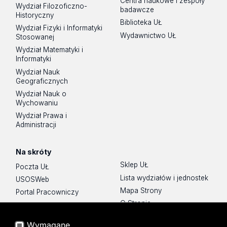
Centra naukowe i zespoły
Wydział Filozoficzno-
badawcze
Historyczny
Biblioteka UŁ
Wydział Fizyki i Informatyki
Wydawnictwo UŁ
Stosowanej
Wydział Matematyki i
Informatyki
Wydział Nauk
Geograficznych
Wydział Nauk o
Wychowaniu
Wydział Prawa i
Administracji
Na skróty
Sklep UŁ
Poczta UŁ
Lista wydziałów i jednostek
USOSWeb
Mapa Strony
Portal Pracowniczy
O Stronie
Baza Aktów Własnych
Platforma e-learningowa
Wymagane
Moodle