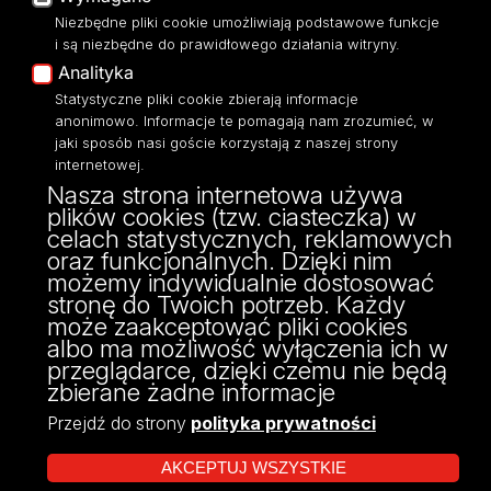
Niezbędne pliki cookie umożliwiają podstawowe funkcje
Eksperci UŁ
i są niezbędne do prawidłowego działania witryny.
Polityka Prywatności
Analityka
Dostępność
Statystyczne pliki cookie zbierają informacje
anonimowo. Informacje te pomagają nam zrozumieć, w
jaki sposób nasi goście korzystają z naszej strony
internetowej.
Nasza strona internetowa używa
ul. Narutowicza 68, 90-136 Łódź
plików cookies (tzw. ciasteczka) w
NIP: 724 000 32 43
celach statystycznych, reklamowych
Adres do doręczeń elektronicznych (ADE):
oraz funkcjonalnych. Dzięki nim
AE:PL-74796-17640-IHHIV-17
możemy indywidualnie dostosować
KONTAKT
stronę do Twoich potrzeb. Każdy
może zaakceptować pliki cookies
albo ma możliwość wyłączenia ich w
przeglądarce, dzięki czemu nie będą
zbierane żadne informacje
Przejdź do strony
polityka prywatności
AKCEPTUJ WSZYSTKIE