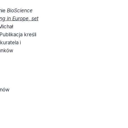
mie
BioScience
ing
in
Europe,
set
Michał
ublikacja kreśli
kuratela i
tunków
onów