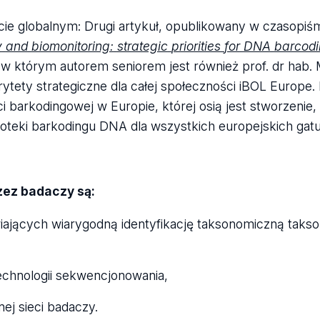
ście globalnym: Drugi artykuł, opublikowany w czasopiś
y
and
biomonitoring:
strategic
priorities
for
DNA
barcod
, w którym autorem seniorem jest również prof. dr hab. 
ytety strategiczne dla całej społeczności iBOL Europe. P
i barkodingowej w Europie, której osią jest stworzenie, 
ioteki barkodingu DNA dla wszystkich europejskich ga
zez badaczy są:
iwiających wiarygodną identyfikację taksonomiczną taks
chnologii sekwencjonowania,
ej sieci badaczy.