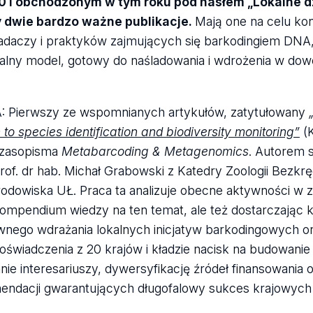
 i obchodzonym w tym roku pod hasłem „Lokalne dz
y dwie bardzo ważne publikacje.
Mają one na celu kons
adaczy i praktyków zajmujących się barkodingiem DNA
salny model, gotowy do naśladowania i wdrożenia w do
A: Pierwszy ze wspomnianych artykułów, zatytułowany
o species identification and biodiversity monitoring”
(K
czasopisma
Metabarcoding & Metagenomics
. Autorem 
rof. dr hab. Michał Grabowski z Katedry Zoologii Bezkr
Środowiska UŁ. Praca ta analizuje obecne aktywności w 
ompendium wiedzy na ten temat, ale też dostarczając 
wnego wdrażania lokalnych inicjatyw barkodingowych o
oświadczenia z 20 krajów i kładzie nacisk na budowanie
e interesariuszy, dywersyfikację źródeł finansowania 
mendacji gwarantujących długofalowy sukces krajowyc