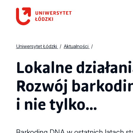
Uniwersytet Łódzki
Aktualności
Lokalne działani
Rozwój barkodi
i nie tylko…
Barkoding DNA w ostatnich latach st