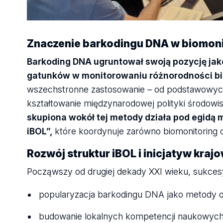
Znaczenie barkodingu DNA w biomon
Barkoding DNA ugruntował swoją pozycję jak
gatunków w monitorowaniu różnorodności bio
wszechstronne zastosowanie – od podstawowych
kształtowanie międzynarodowej polityki środowi
skupiona wokół tej metody działa pod egidą 
iBOL”,
które koordynuje zarówno biomonitoring op
Rozwój struktur iBOL i inicjatyw kra
Począwszy od drugiej dekady XXI wieku, sukces
popularyzacja barkodingu DNA jako metody 
budowanie lokalnych kompetencji naukowych