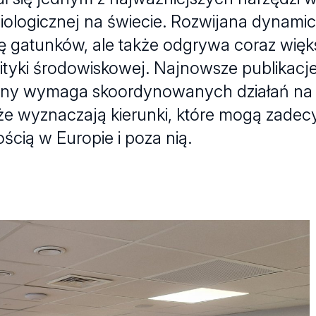
iologicznej na świecie. Rozwijana dynamic
cję gatunków, ale także odgrywa coraz więk
olityki środowiskowej. Najnowsze publikac
edziny wymaga skoordynowanych działań na
że wyznaczają kierunki, które mogą zade
cią w Europie i poza nią.