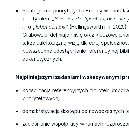
Strategiczne priorytety dla Europy w kontek
pod tytułem
„Species
identification,
discover
in
a
global
context”
(Hollingsworth i in. 2026)
Grabowski, definiuje misję oraz kluczowe prior
także dalekosiężną wizję dla całej społecznośc
powszechne udostępnienie referencyjnej bibl
eukariotycznych.
Najpilniejszymi zadaniami wskazywanymi pr
konsolidacja referencyjnych bibliotek umożl
priorytetowych,
demokratyzacja dostępu do nowoczesnych te
zacieśnianie współpracy w ramach rozproszon