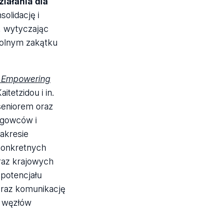
iałania dla
olidację i
, wytyczając
wolnym zakątku
„Empowering
aitetzidou i in.
seniorem oraz
ęgowców i
zakresie
konkretnych
raz krajowych
 potencjału
oraz komunikację
h węzłów