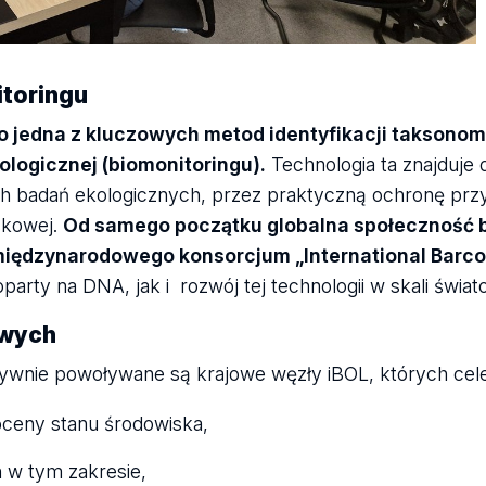
itoringu
o jedna z kluczowych metod identyfikacji taksonom
logicznej (biomonitoringu).
Technologia ta znajduje 
 badań ekologicznych, przez praktyczną ochronę przy
skowej.
Od samego początku globalna społeczność 
międzynarodowego konsorcjum „International Barcod
arty na DNA, jak i rozwój tej technologii w skali świat
jowych
ywnie powoływane są krajowe węzły iBOL, których cel
oceny stanu środowiska,
 w tym zakresie,