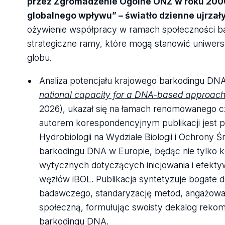
przez Zgromadzenie Ogólne ONZ w roku 2000
globalnego wpływu” – światło dzienne ujrzał
ożywienie współpracy w ramach społeczności b
strategiczne ramy, które mogą stanowić uniwer
globu.
Analiza potencjału krajowego barkodingu DN
national capacity for a DNA-based approach t
2026), ukazał się na łamach renomowanego 
autorem korespondencyjnym publikacji jest p
Hydrobiologii na Wydziale Biologii i Ochrony 
barkodingu DNA w Europie, będąc nie tylko k
wytycznych dotyczących inicjowania i efekty
węzłów iBOL. Publikacja syntetyzuje bogate d
badawczego, standaryzację metod, angażowani
społeczną, formułując swoisty dekalog reko
barkodingu DNA.