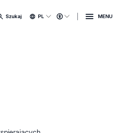
MENU
Szukaj
PL
MENU
DOSTĘPNOŚCI
wspierających