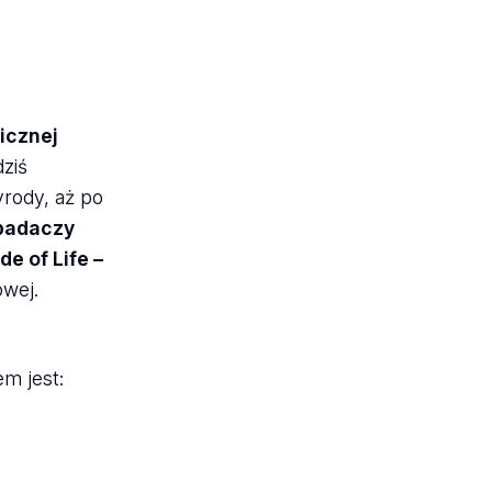
icznej
dziś
rody, aż po
badaczy
e of Life –
owej.
em jest: