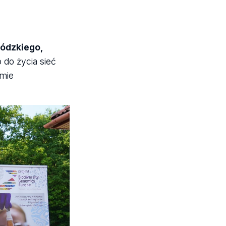
Łódzkiego,
do życia sieć
omie