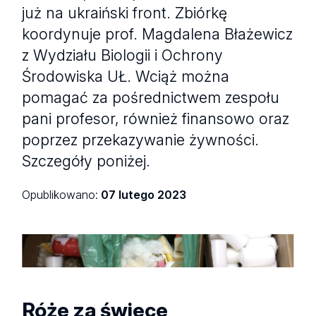
już na ukraiński front. Zbiórkę
koordynuje prof. Magdalena Błażewicz
z Wydziału Biologii i Ochrony
Środowiska UŁ. Wciąż można
pomagać za pośrednictwem zespołu
pani profesor, również finansowo oraz
poprzez przekazywanie żywności.
Szczegóły poniżej.
Opublikowano:
07 lutego 2023
Pierwszy transport stearyny z UŁ
Róże za świece