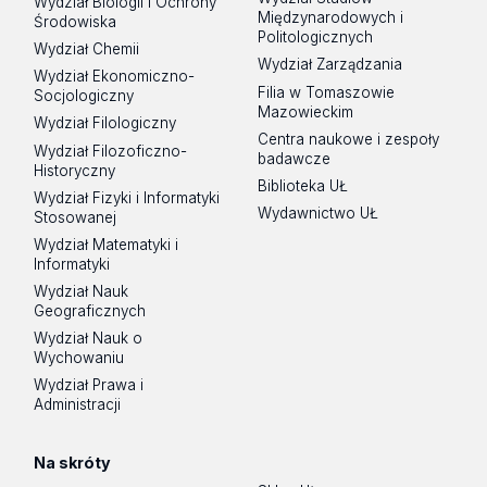
Wydział Biologii i Ochrony
Międzynarodowych i
Środowiska
Politologicznych
Wydział Chemii
Wydział Zarządzania
Wydział Ekonomiczno-
Filia w Tomaszowie
Socjologiczny
Mazowieckim
Wydział Filologiczny
Centra naukowe i zespoły
Wydział Filozoficzno-
badawcze
Historyczny
Biblioteka UŁ
Wydział Fizyki i Informatyki
Wydawnictwo UŁ
Stosowanej
Wydział Matematyki i
Informatyki
Wydział Nauk
Geograficznych
Wydział Nauk o
Wychowaniu
Wydział Prawa i
Administracji
Na skróty