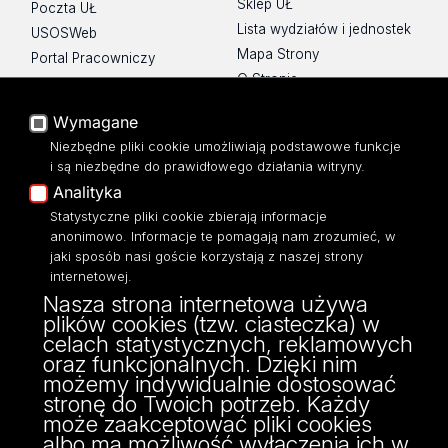
Sklep UŁ
Poczta UŁ
Lista wydziałów i jednostek
USOSWeb
Mapa Strony
Portal Pracowniczy
O Stronie
Baza Aktów Własnych
Platforma e-learningowa
Wymagane
Moodle
Niezbędne pliki cookie umożliwiają podstawowe funkcje
Eksperci UŁ
i są niezbędne do prawidłowego działania witryny.
Polityka Prywatności
Analityka
Dostępność
Statystyczne pliki cookie zbierają informacje
anonimowo. Informacje te pomagają nam zrozumieć, w
jaki sposób nasi goście korzystają z naszej strony
internetowej.
Nasza strona internetowa używa
ul. Narutowicza 68, 90-136 Łódź
plików cookies (tzw. ciasteczka) w
NIP: 724 000 32 43
celach statystycznych, reklamowych
Adres do doręczeń elektronicznych (ADE):
oraz funkcjonalnych. Dzięki nim
AE:PL-74796-17640-IHHIV-17
możemy indywidualnie dostosować
KONTAKT
stronę do Twoich potrzeb. Każdy
może zaakceptować pliki cookies
albo ma możliwość wyłączenia ich w