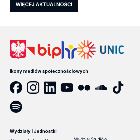
WIĘCEJ AKTUALNOŚCI
Ikony mediów społecznościowych
Facebook
Instagram
LinkedIn
YouTube
Flickr
SoundCloud
Tik
Tok
Spotify
Podcast
Wydziały i Jednostki
Wydział Studiów