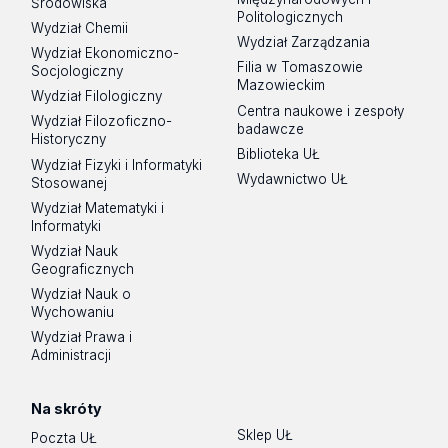
Środowiska
Politologicznych
Wydział Chemii
Wydział Zarządzania
Wydział Ekonomiczno-
Filia w Tomaszowie
Socjologiczny
Mazowieckim
Wydział Filologiczny
Centra naukowe i zespoły
Wydział Filozoficzno-
badawcze
Historyczny
Biblioteka UŁ
Wydział Fizyki i Informatyki
Wydawnictwo UŁ
Stosowanej
Wydział Matematyki i
Informatyki
Wydział Nauk
Geograficznych
Wydział Nauk o
Wychowaniu
Wydział Prawa i
Administracji
Na skróty
Sklep UŁ
Poczta UŁ