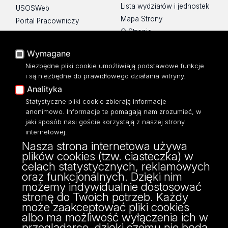
Lista wydziałów i jednostek
USOSWeb
Mapa Strony
Portal Pracowniczy
O Stronie
Baza Aktów Własnych
Platforma e-learningowa
Wymagane
Moodle
Niezbędne pliki cookie umożliwiają podstawowe funkcje
Eksperci UŁ
i są niezbędne do prawidłowego działania witryny.
Polityka Prywatności
Analityka
Dostępność
Statystyczne pliki cookie zbierają informacje
anonimowo. Informacje te pomagają nam zrozumieć, w
jaki sposób nasi goście korzystają z naszej strony
internetowej.
Nasza strona internetowa używa
ul. Narutowicza 68, 90-136 Łódź
plików cookies (tzw. ciasteczka) w
NIP: 724 000 32 43
celach statystycznych, reklamowych
Adres do doręczeń elektronicznych (ADE):
oraz funkcjonalnych. Dzięki nim
AE:PL-74796-17640-IHHIV-17
możemy indywidualnie dostosować
KONTAKT
stronę do Twoich potrzeb. Każdy
może zaakceptować pliki cookies
albo ma możliwość wyłączenia ich w
przeglądarce, dzięki czemu nie będą