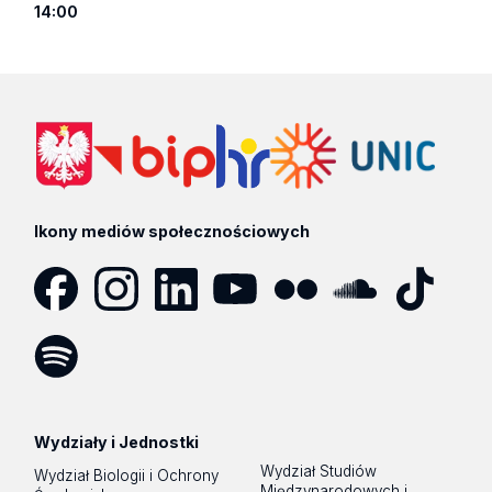
14:00
Ikony mediów społecznościowych
Facebook
Instagram
LinkedIn
YouTube
Flickr
SoundCloud
Tik
Tok
Spotify
Podcast
Wydziały i Jednostki
Wydział Studiów
Wydział Biologii i Ochrony
Międzynarodowych i