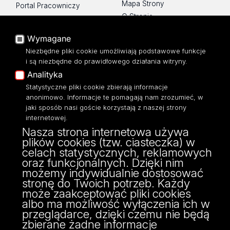
Mapa Strony
Portal Pracowniczy
O Stronie
Baza Aktów Własnych
Platforma e-learningowa
Wymagane
Moodle
Niezbędne pliki cookie umożliwiają podstawowe funkcje
Eksperci UŁ
i są niezbędne do prawidłowego działania witryny.
Polityka Prywatności
Analityka
Dostępność
Statystyczne pliki cookie zbierają informacje
anonimowo. Informacje te pomagają nam zrozumieć, w
jaki sposób nasi goście korzystają z naszej strony
internetowej.
Nasza strona internetowa używa
ul. Narutowicza 68, 90-136 Łódź
plików cookies (tzw. ciasteczka) w
NIP: 724 000 32 43
celach statystycznych, reklamowych
Adres do doręczeń elektronicznych (ADE):
oraz funkcjonalnych. Dzięki nim
AE:PL-74796-17640-IHHIV-17
możemy indywidualnie dostosować
KONTAKT
stronę do Twoich potrzeb. Każdy
może zaakceptować pliki cookies
albo ma możliwość wyłączenia ich w
przeglądarce, dzięki czemu nie będą
zbierane żadne informacje