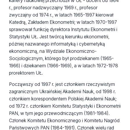
kariery naukowej przechodził w UŁ - docent od 1964
r., profesor nadzwyczajny 1969 r., profesor
zwyczajny od 1974 r., w latach 1965-1997 kierował
Katedrą, Zakładem Ekonometrii; w latach 1970-1997
sprawował funkcję dyrektora Instytutu Ekonometrii i
Statystyki UŁ. Jest twórcą kierunku ekonometrii,
później nazwanego informatyką i cybernetyką
ekonomiczną, na Wydziale Ekonomiczno-
Socjologicznym, którego był prodziekanem (1965-
1966) i dziekanem (1966-1969), a w latach 1972-1978
prorektorem UŁ.
Począwszy od 1997 r. jest członkiem rzeczywistym
zagranicznym Ukraińskiej Akademii Nauk, od 1998 r.
członkiem korespondentem Polskiej Akademii Nauk;
od 1972 r. członkiem Komitetu Statystyki i Ekonometrii
PAN, w tym jego przewodniczącym (1981-1984).
Członek Komitetu Ekonomicznego i Komitetu Nagród
Państwowych PAN (1984-1991). Członek wielu rad