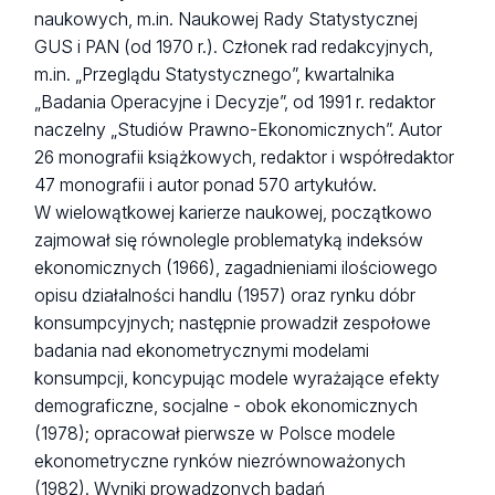
naukowych, m.in. Naukowej Rady Statystycznej
GUS i PAN (od 1970 r.). Członek rad redakcyjnych,
m.in. „Przeglądu Statystycznego”, kwartalnika
„Badania Operacyjne i Decyzje”, od 1991 r. redaktor
naczelny „Studiów Prawno-Ekonomicznych”. Autor
26 monografii książkowych, redaktor i współredaktor
47 monografii i autor ponad 570 artykułów.
W wielowątkowej karierze naukowej, początkowo
zajmował się równolegle problematyką indeksów
ekonomicznych (1966), zagadnieniami ilościowego
opisu działalności handlu (1957) oraz rynku dóbr
konsumpcyjnych; następnie prowadził zespołowe
badania nad ekonometrycznymi modelami
konsumpcji, koncypując modele wyrażające efekty
demograficzne, socjalne - obok ekonomicznych
(1978); opracował pierwsze w Polsce modele
ekonometryczne rynków niezrównoważonych
(1982). Wyniki prowadzonych badań