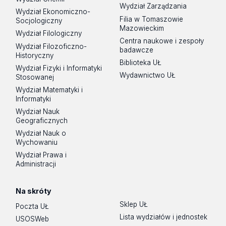
Wydział Zarządzania
Wydział Ekonomiczno-
Filia w Tomaszowie
Socjologiczny
Mazowieckim
Wydział Filologiczny
Centra naukowe i zespoły
Wydział Filozoficzno-
badawcze
Historyczny
Biblioteka UŁ
Wydział Fizyki i Informatyki
Wydawnictwo UŁ
Stosowanej
Wydział Matematyki i
Informatyki
Wydział Nauk
Geograficznych
Wydział Nauk o
Wychowaniu
Wydział Prawa i
Administracji
Na skróty
Sklep UŁ
Poczta UŁ
Lista wydziałów i jednostek
USOSWeb