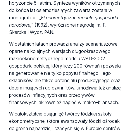
horyzoncie 5-letnim. Synteza wyników otrzymanych
do końca lat osiemdziesiątych zawarta została w
monografii pt. „
Ekonometryczne modele gospodarki
narodowej
” (1992), wyróżnionej nagrodą im. F.
Skarbka I Wydz. PAN.
W ostatnich latach prowadzi analizy scenariuszowe
oparte na kolejnych wersjach długookresowego
makroekonometrycznego modelu W8D-2002
gospodarki polskiej, który liczy 200 równań i pozwala
na generowanie nie tylko popytu finalnego i jego
składników, ale także potencjału produkcyjnego oraz
determinujących go czynników, umożliwia też analizę
procesów inflacyjnych oraz przepływów
finansowych jak również napięć w makro-bilansach.
W całokształcie osiągnięć twórcy łódzkiej szkoły
ekonometrycznej (które awansowały łódzki ośrodek
do grona najbardziej liczących się w Europie centrów