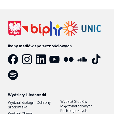
Ikony mediów społecznościowych
Facebook
Instagram
LinkedIn
YouTube
Flickr
SoundCloud
Tik
Tok
Spotify
Podcast
Wydziały i Jednostki
Wydział Studiów
Wydział Biologii i Ochrony
Międzynarodowych i
Środowiska
Politologicznych
Wydział Chemii