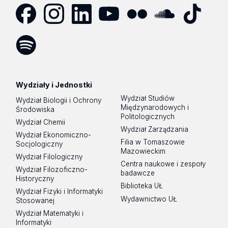
Facebook
Instagram
LinkedIn
YouTube
Flickr
SoundCloud
Tik
Tok
Spotify
Podcast
Wydziały i Jednostki
Wydział Studiów
Wydział Biologii i Ochrony
Międzynarodowych i
Środowiska
Politologicznych
Wydział Chemii
Wydział Zarządzania
Wydział Ekonomiczno-
Filia w Tomaszowie
Socjologiczny
Mazowieckim
Wydział Filologiczny
Centra naukowe i zespoły
Wydział Filozoficzno-
badawcze
Historyczny
Biblioteka UŁ
Wydział Fizyki i Informatyki
Wydawnictwo UŁ
Stosowanej
Wydział Matematyki i
Informatyki