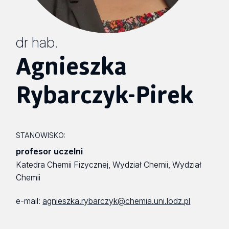
dr hab.
Agnieszka
Rybarczyk-Pirek
STANOWISKO:
profesor uczelni
Katedra Chemii Fizycznej, Wydział Chemii, Wydział
Chemii
e-mail:
agnieszka.rybarczyk@chemia.uni.lodz.pl