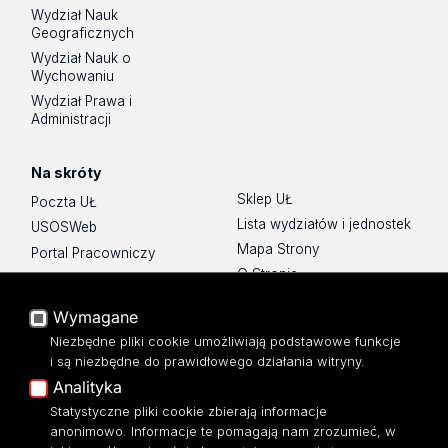
Wydział Nauk
Geograficznych
Wydział Nauk o
Wychowaniu
Wydział Prawa i
Administracji
Na skróty
Sklep UŁ
Poczta UŁ
Lista wydziałów i jednostek
USOSWeb
Mapa Strony
Portal Pracowniczy
O Stronie
Baza Aktów Własnych
Platforma e-learningowa
Wymagane
Moodle
Niezbędne pliki cookie umożliwiają podstawowe funkcje
Eksperci UŁ
i są niezbędne do prawidłowego działania witryny.
Polityka Prywatności
Analityka
Dostępność
Statystyczne pliki cookie zbierają informacje
anonimowo. Informacje te pomagają nam zrozumieć, w