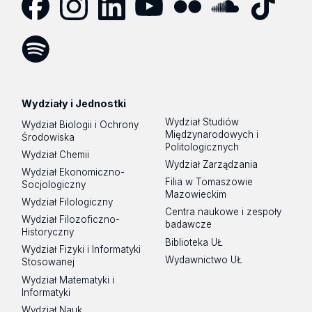
Facebook
Instagram
LinkedIn
YouTube
Flickr
SoundCloud
Tik
Tok
Spotify
Podcast
Wydziały i Jednostki
Wydział Studiów
Wydział Biologii i Ochrony
Międzynarodowych i
Środowiska
Politologicznych
Wydział Chemii
Wydział Zarządzania
Wydział Ekonomiczno-
Filia w Tomaszowie
Socjologiczny
Mazowieckim
Wydział Filologiczny
Centra naukowe i zespoły
Wydział Filozoficzno-
badawcze
Historyczny
Biblioteka UŁ
Wydział Fizyki i Informatyki
Wydawnictwo UŁ
Stosowanej
Wydział Matematyki i
Informatyki
Wydział Nauk