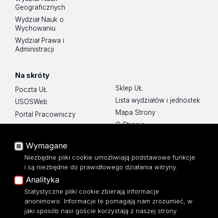
Geograficznych
Wydział Nauk o
Wychowaniu
Wydział Prawa i
Administracji
Na skróty
Sklep UŁ
Poczta UŁ
Lista wydziałów i jednostek
USOSWeb
Mapa Strony
Portal Pracowniczy
O Stronie
Baza Aktów Własnych
Platforma e-learningowa
Wymagane
Moodle
Niezbędne pliki cookie umożliwiają podstawowe funkcje
Eksperci UŁ
i są niezbędne do prawidłowego działania witryny.
Polityka Prywatności
Analityka
Dostępność
Statystyczne pliki cookie zbierają informacje
anonimowo. Informacje te pomagają nam zrozumieć, w
jaki sposób nasi goście korzystają z naszej strony