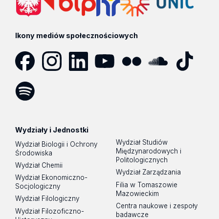
Ikony mediów społecznościowych
Facebook
Instagram
LinkedIn
YouTube
Flickr
SoundCloud
Tik
Tok
Spotify
Podcast
Wydziały i Jednostki
Wydział Studiów
Wydział Biologii i Ochrony
Międzynarodowych i
Środowiska
Politologicznych
Wydział Chemii
Wydział Zarządzania
Wydział Ekonomiczno-
Filia w Tomaszowie
Socjologiczny
Mazowieckim
Wydział Filologiczny
Centra naukowe i zespoły
Wydział Filozoficzno-
badawcze