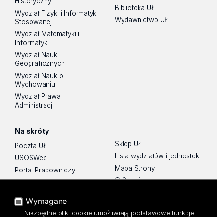
Historyczny
Biblioteka UŁ
Wydział Fizyki i Informatyki
Wydawnictwo UŁ
Stosowanej
Wydział Matematyki i
Informatyki
Wydział Nauk
Geograficznych
Wydział Nauk o
Wychowaniu
Wydział Prawa i
Administracji
Na skróty
Sklep UŁ
Poczta UŁ
Lista wydziałów i jednostek
USOSWeb
Mapa Strony
Portal Pracowniczy
O Stronie
Baza Aktów Własnych
Platforma e-learningowa
Wymagane
Moodle
Niezbędne pliki cookie umożliwiają podstawowe funkcje
Eksperci UŁ