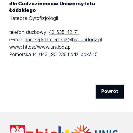
dla Cudzoziemców Uniwersytetu
Łódzkiego
Katedra Cytofizjologii
telefon służbowy:
42-635-42-71
e-mail:
andrzej.kazmierczak@biol.uni.lodz.pl
www:
https://www.uni.lodz.pl
Pomorska 141/143 ,
90-236 Łódź,
pokój: 5
Powrót