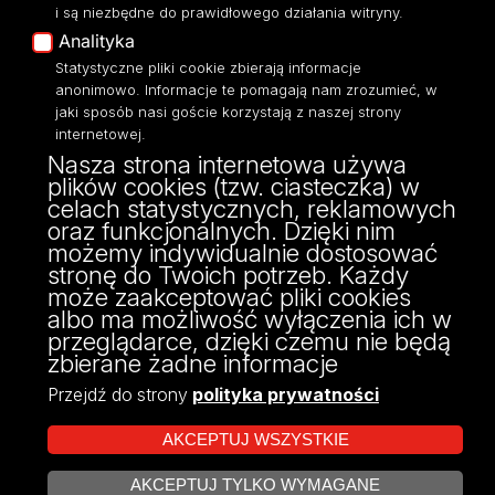
i są niezbędne do prawidłowego działania witryny.
Polityka Prywatności
Analityka
Dostępność
Statystyczne pliki cookie zbierają informacje
anonimowo. Informacje te pomagają nam zrozumieć, w
jaki sposób nasi goście korzystają z naszej strony
internetowej.
Nasza strona internetowa używa
ul. Narutowicza 68, 90-136 Łódź
plików cookies (tzw. ciasteczka) w
NIP: 724 000 32 43
celach statystycznych, reklamowych
Adres do doręczeń elektronicznych (ADE):
oraz funkcjonalnych. Dzięki nim
AE:PL-74796-17640-IHHIV-17
możemy indywidualnie dostosować
KONTAKT
stronę do Twoich potrzeb. Każdy
może zaakceptować pliki cookies
albo ma możliwość wyłączenia ich w
przeglądarce, dzięki czemu nie będą
zbierane żadne informacje
Przejdź do strony
polityka prywatności
AKCEPTUJ WSZYSTKIE
AKCEPTUJ TYLKO WYMAGANE
Projekt Multiportalu UŁ współfinansowany z funduszy Unii Europejskiej w