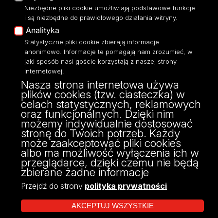
Niezbędne pliki cookie umożliwiają podstawowe funkcje
Eksperci UŁ
i są niezbędne do prawidłowego działania witryny.
Polityka Prywatności
Analityka
Dostępność
Statystyczne pliki cookie zbierają informacje
anonimowo. Informacje te pomagają nam zrozumieć, w
jaki sposób nasi goście korzystają z naszej strony
internetowej.
Nasza strona internetowa używa
ul. Narutowicza 68, 90-136 Łódź
plików cookies (tzw. ciasteczka) w
NIP: 724 000 32 43
celach statystycznych, reklamowych
Adres do doręczeń elektronicznych (ADE):
oraz funkcjonalnych. Dzięki nim
AE:PL-74796-17640-IHHIV-17
możemy indywidualnie dostosować
KONTAKT
stronę do Twoich potrzeb. Każdy
może zaakceptować pliki cookies
albo ma możliwość wyłączenia ich w
przeglądarce, dzięki czemu nie będą
zbierane żadne informacje
Przejdź do strony
polityka prywatności
AKCEPTUJ WSZYSTKIE