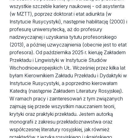
wszystkie szczeble kariery naukowej - od asystenta
(w MZTT), poprzez doktorat i etat adiunkta (w
Instytucie Rusycystyki), następnie habilitację (2000) i
profesurę uniwersytecką, aż do profesury
nadzwyczajnej i uzyskania tytułu profesorskiego
(2013), a później uzwyczajnienia (obecnie jest to etat
profesora). Od października 2025 r. kieruję Zakładem
Przekładu i Lingwistyki w Instytucie Studiów
Wschodnioeuropejskich UŁ. Wcześniej przez kilka lat
byłam Kierownikiem Zakładu Przekładu i Dydaktyki w
Instytucie Rusycystyki, a poprzednio kierowałam
Katedrą (następnie Zakładem Literatury Rosyjskiej).
W ramach pracy i zainteresowań z tym związanych
zajmuję się przede wszystkim nauczaniem teorii,
krytyki oraz praktyki przekładu. Jestem autorką
monografii z zakresu przekładoznawstwa oraz
współczesnej literatury rosyjskiej, jak również
przekładów z języka rosyjskiego i ukraińskiego.