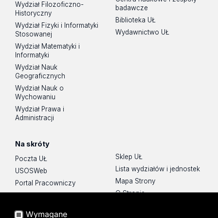
Wydział Filozoficzno-
badawcze
Historyczny
Biblioteka UŁ
Wydział Fizyki i Informatyki
Wydawnictwo UŁ
Stosowanej
Wydział Matematyki i
Informatyki
Wydział Nauk
Geograficznych
Wydział Nauk o
Wychowaniu
Wydział Prawa i
Administracji
Na skróty
Sklep UŁ
Poczta UŁ
Lista wydziałów i jednostek
USOSWeb
Mapa Strony
Portal Pracowniczy
O Stronie
Baza Aktów Własnych
Platforma e-learningowa
Wymagane
Moodle