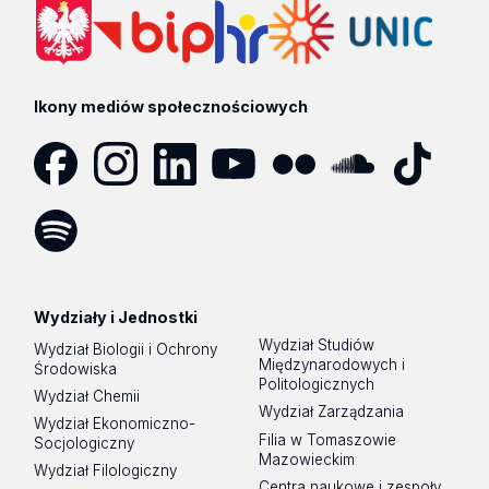
Ikony mediów społecznościowych
Facebook
Instagram
LinkedIn
YouTube
Flickr
SoundCloud
Tik
Tok
Spotify
Podcast
Wydziały i Jednostki
Wydział Studiów
Wydział Biologii i Ochrony
Międzynarodowych i
Środowiska
Politologicznych
Wydział Chemii
Wydział Zarządzania
Wydział Ekonomiczno-
Filia w Tomaszowie
Socjologiczny
Mazowieckim
Wydział Filologiczny
Centra naukowe i zespoły