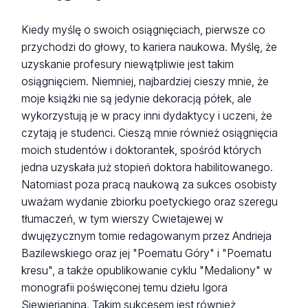
Kiedy myślę o swoich osiągnięciach, pierwsze co
przychodzi do głowy, to kariera naukowa. Myślę, że
uzyskanie profesury niewątpliwie jest takim
osiągnięciem. Niemniej, najbardziej cieszy mnie, że
moje książki nie są jedynie dekoracją półek, ale
wykorzystują je w pracy inni dydaktycy i uczeni, że
czytają je studenci. Cieszą mnie również osiągnięcia
moich studentów i doktorantek, spośród których
jedna uzyskała już stopień doktora habilitowanego.
Natomiast poza pracą naukową za sukces osobisty
uważam wydanie zbiorku poetyckiego oraz szeregu
tłumaczeń, w tym wierszy Cwietajewej w
dwujęzycznym tomie redagowanym przez Andrieja
Bazilewskiego oraz jej "Poematu Góry" i "Poematu
kresu", a także opublikowanie cyklu "Medaliony" w
monografii poświęconej temu dziełu Igora
Siewierianina. Takim sukcesem jest również