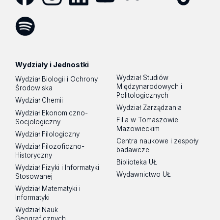
Facebook
Instagram
LinkedIn
YouTube
Flickr
SoundCloud
Tik
Tok
Spotify
Podcast
Wydziały i Jednostki
Wydział Studiów
Wydział Biologii i Ochrony
Międzynarodowych i
Środowiska
Politologicznych
Wydział Chemii
Wydział Zarządzania
Wydział Ekonomiczno-
Filia w Tomaszowie
Socjologiczny
Mazowieckim
Wydział Filologiczny
Centra naukowe i zespoły
Wydział Filozoficzno-
badawcze
Historyczny
Biblioteka UŁ
Wydział Fizyki i Informatyki
Wydawnictwo UŁ
Stosowanej
Wydział Matematyki i
Informatyki
Wydział Nauk
Geograficznych