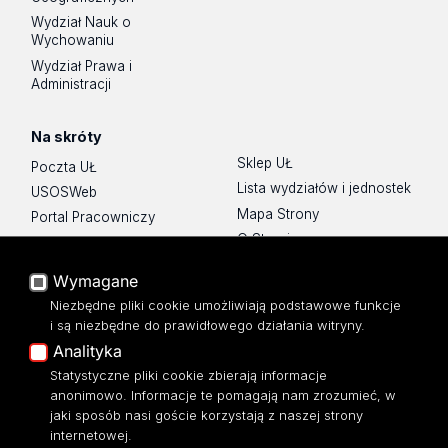
Wydział Nauk o
Wychowaniu
Wydział Prawa i
Administracji
Na skróty
Sklep UŁ
Poczta UŁ
Lista wydziałów i jednostek
USOSWeb
Mapa Strony
Portal Pracowniczy
O Stronie
Baza Aktów Własnych
Platforma e-learningowa
Wymagane
Moodle
Niezbędne pliki cookie umożliwiają podstawowe funkcje
Eksperci UŁ
i są niezbędne do prawidłowego działania witryny.
Polityka Prywatności
Analityka
Dostępność
Statystyczne pliki cookie zbierają informacje
anonimowo. Informacje te pomagają nam zrozumieć, w
jaki sposób nasi goście korzystają z naszej strony
internetowej.