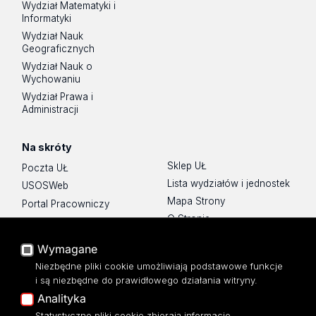
Wydział Matematyki i
Informatyki
Wydział Nauk
Geograficznych
Wydział Nauk o
Wychowaniu
Wydział Prawa i
Administracji
Na skróty
Sklep UŁ
Poczta UŁ
Lista wydziałów i jednostek
USOSWeb
Mapa Strony
Portal Pracowniczy
O Stronie
Baza Aktów Własnych
Platforma e-learningowa
Wymagane
Moodle
Niezbędne pliki cookie umożliwiają podstawowe funkcje
Eksperci UŁ
i są niezbędne do prawidłowego działania witryny.
Polityka Prywatności
Analityka
Dostępność
Statystyczne pliki cookie zbierają informacje