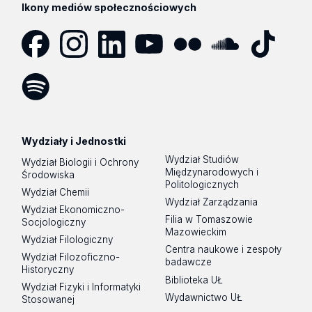
Ikony mediów społecznościowych
Facebook
Instagram
LinkedIn
YouTube
Flickr
SoundCloud
Tik
Tok
Spotify
Podcast
Wydziały i Jednostki
Wydział Studiów
Wydział Biologii i Ochrony
Międzynarodowych i
Środowiska
Politologicznych
Wydział Chemii
Wydział Zarządzania
Wydział Ekonomiczno-
Filia w Tomaszowie
Socjologiczny
Mazowieckim
Wydział Filologiczny
Centra naukowe i zespoły
Wydział Filozoficzno-
badawcze
Historyczny
Biblioteka UŁ
Wydział Fizyki i Informatyki
Wydawnictwo UŁ
Stosowanej