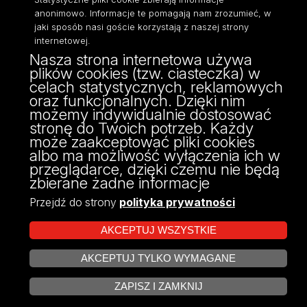
anonimowo. Informacje te pomagają nam zrozumieć, w
jaki sposób nasi goście korzystają z naszej strony
internetowej.
Nasza strona internetowa używa
ul. Narutowicza 68, 90-136 Łódź
plików cookies (tzw. ciasteczka) w
NIP: 724 000 32 43
celach statystycznych, reklamowych
Adres do doręczeń elektronicznych (ADE):
oraz funkcjonalnych. Dzięki nim
AE:PL-74796-17640-IHHIV-17
możemy indywidualnie dostosować
KONTAKT
stronę do Twoich potrzeb. Każdy
może zaakceptować pliki cookies
albo ma możliwość wyłączenia ich w
przeglądarce, dzięki czemu nie będą
zbierane żadne informacje
Przejdź do strony
polityka prywatności
AKCEPTUJ WSZYSTKIE
AKCEPTUJ TYLKO WYMAGANE
Projekt Multiportalu UŁ współfinansowany z funduszy Unii Europejskiej w
ZARZĄDZAJ COOKIES
ramach konkursu NCBR
ZAPISZ I ZAMKNIJ