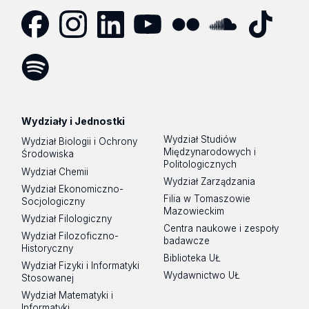
Facebook
Instagram
LinkedIn
YouTube
Flickr
SoundCloud
Tik
Tok
Spotify
Podcast
Wydziały i Jednostki
Wydział Studiów
Wydział Biologii i Ochrony
Międzynarodowych i
Środowiska
Politologicznych
Wydział Chemii
Wydział Zarządzania
Wydział Ekonomiczno-
Filia w Tomaszowie
Socjologiczny
Mazowieckim
Wydział Filologiczny
Centra naukowe i zespoły
Wydział Filozoficzno-
badawcze
Historyczny
Biblioteka UŁ
Wydział Fizyki i Informatyki
Wydawnictwo UŁ
Stosowanej
Wydział Matematyki i
Informatyki