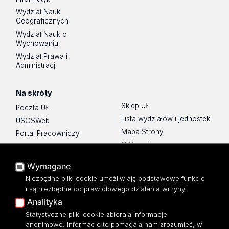
Wydział Nauk
Geograficznych
Wydział Nauk o
Wychowaniu
Wydział Prawa i
Administracji
Na skróty
Sklep UŁ
Poczta UŁ
Lista wydziałów i jednostek
USOSWeb
Mapa Strony
Portal Pracowniczy
O Stronie
Baza Aktów Własnych
Platforma e-learningowa
Wymagane
Moodle
Niezbędne pliki cookie umożliwiają podstawowe funkcje
Eksperci UŁ
i są niezbędne do prawidłowego działania witryny.
Polityka Prywatności
Analityka
Dostępność
Statystyczne pliki cookie zbierają informacje
anonimowo. Informacje te pomagają nam zrozumieć, w