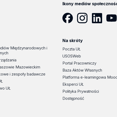
Ikony mediów społecznoś
Facebook
Instagram
LinkedIn
YouT
Na skróty
udiów Międzynarodowych i
Poczta UŁ
znych
USOSWeb
rządzania
Portal Pracowniczy
maszowie Mazowieckim
Baza Aktów Własnych
kowe i zespoły badawcze
Platforma e-learningowa Moo
UŁ
Eksperci UŁ
wo UŁ
Polityka Prywatności
Dostępność