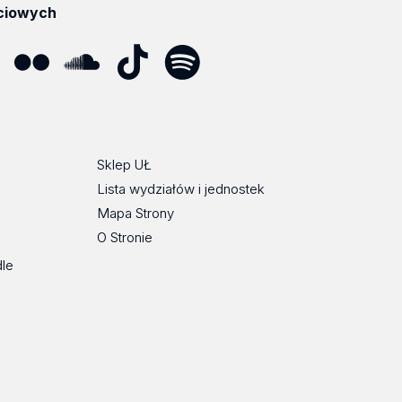
ciowych
ube
Flickr
SoundCloud
Tik
Spotify
Podcast
Tok
Sklep UŁ
Lista wydziałów i jednostek
Mapa Strony
O Stronie
dle