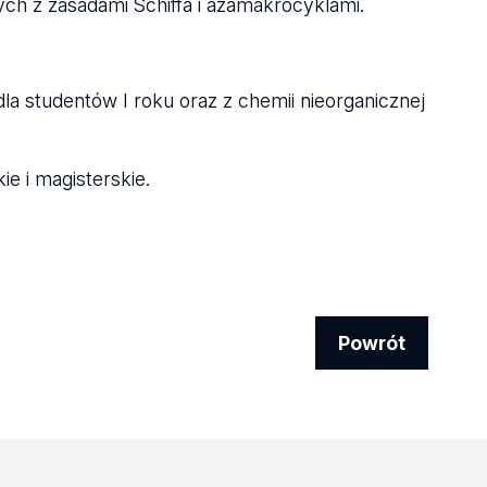
h z zasadami Schiffa i azamakrocyklami.
dla studentów I roku oraz z chemii nieorganicznej
e i magisterskie.
Powrót