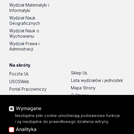
Wydział Matematyki i
Informatyki
Wydział Nauk
Geograficznych
Wydział Nauk o
Wychowaniu
Wydział Prawa i
Administracji
Na skróty
Sklep UŁ
Poczta UŁ
Lista wydziałów i jednostek
USOSWeb
Mapa Strony
Portal Pracowniczy
O Stronie
Baza Aktów Własnych
Platforma e-learningowa
Wymagane
Moodle
Niezbędne pliki cookie umożliwiają podstawowe funkcje
Eksperci UŁ
i są niezbędne do prawidłowego działania witryny.
Polityka Prywatności
Analityka
Dostępność