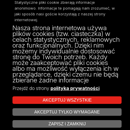
Statystyczne pliki cookie zbierają informacje
anonimowo. Informacje te pomagają nam zrozumieć, w
jaki sposób nasi goście korzystają z naszej strony
internetowej.
Nasza strona internetowa używa
ul. Narutowicza 68, 90-136 Łódź
plików cookies (tzw. ciasteczka) w
NIP: 724 000 32 43
celach statystycznych, reklamowych
Adres do doręczeń elektronicznych (ADE):
oraz funkcjonalnych. Dzięki nim
AE:PL-74796-17640-IHHIV-17
możemy indywidualnie dostosować
KONTAKT
stronę do Twoich potrzeb. Każdy
może zaakceptować pliki cookies
albo ma możliwość wyłączenia ich w
przeglądarce, dzięki czemu nie będą
zbierane żadne informacje
Przejdź do strony
polityka prywatności
AKCEPTUJ WSZYSTKIE
AKCEPTUJ TYLKO WYMAGANE
Projekt Multiportalu UŁ współfinansowany z funduszy Unii Europejskiej w
ZARZĄDZAJ COOKIES
ramach konkursu NCBR
ZAPISZ I ZAMKNIJ