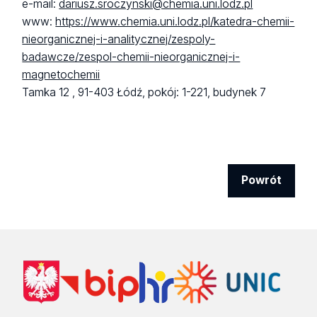
e-mail:
dariusz.sroczynski@chemia.uni.lodz.pl
www:
https://www.chemia.uni.lodz.pl/katedra-chemii-
nieorganicznej-i-analitycznej/zespoly-
badawcze/zespol-chemii-nieorganicznej-i-
magnetochemii
Tamka 12 ,
91-403 Łódź,
pokój: 1-221, budynek 7
Powrót