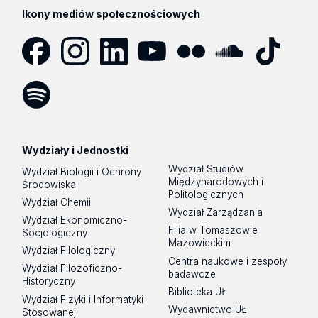
Ikony mediów społecznościowych
Facebook
Instagram
LinkedIn
YouTube
Flickr
SoundCloud
Tik
Tok
Spotify
Podcast
Wydziały i Jednostki
Wydział Studiów
Wydział Biologii i Ochrony
Międzynarodowych i
Środowiska
Politologicznych
Wydział Chemii
Wydział Zarządzania
Wydział Ekonomiczno-
Filia w Tomaszowie
Socjologiczny
Mazowieckim
Wydział Filologiczny
Centra naukowe i zespoły
Wydział Filozoficzno-
badawcze
Historyczny
Biblioteka UŁ
Wydział Fizyki i Informatyki
Wydawnictwo UŁ
Stosowanej