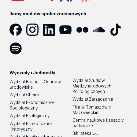
Ikony mediów społecznościowych
Facebook
Instagram
LinkedIn
YouTube
Flickr
SoundCloud
Tik
Tok
Spotify
Podcast
Wydziały i Jednostki
Wydział Studiów
Wydział Biologii i Ochrony
Międzynarodowych i
Środowiska
Politologicznych
Wydział Chemii
Wydział Zarządzania
Wydział Ekonomiczno-
Filia w Tomaszowie
Socjologiczny
Mazowieckim
Wydział Filologiczny
Centra naukowe i zespoły
Wydział Filozoficzno-
badawcze
Historyczny
Biblioteka UŁ
Wydział Fizyki i Informatyki