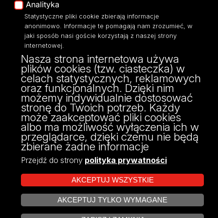
Analityka
Dostępność
Statystyczne pliki cookie zbierają informacje
anonimowo. Informacje te pomagają nam zrozumieć, w
jaki sposób nasi goście korzystają z naszej strony
internetowej.
Nasza strona internetowa używa
ul. Narutowicza 68, 90-136 Łódź
plików cookies (tzw. ciasteczka) w
NIP: 724 000 32 43
celach statystycznych, reklamowych
Adres do doręczeń elektronicznych (ADE):
oraz funkcjonalnych. Dzięki nim
AE:PL-74796-17640-IHHIV-17
możemy indywidualnie dostosować
KONTAKT
stronę do Twoich potrzeb. Każdy
może zaakceptować pliki cookies
albo ma możliwość wyłączenia ich w
przeglądarce, dzięki czemu nie będą
zbierane żadne informacje
Przejdź do strony
polityka prywatności
AKCEPTUJ WSZYSTKIE
AKCEPTUJ TYLKO WYMAGANE
Projekt Multiportalu UŁ współfinansowany z funduszy Unii Europejskiej w
ZARZĄDZAJ COOKIES
ramach konkursu NCBR