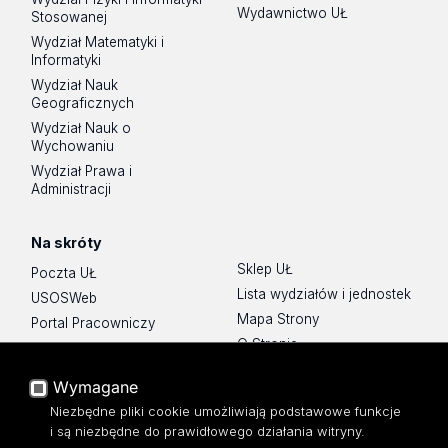
Wydawnictwo UŁ
Stosowanej
Wydział Matematyki i
Informatyki
Wydział Nauk
Geograficznych
Wydział Nauk o
Wychowaniu
Wydział Prawa i
Administracji
Na skróty
Sklep UŁ
Poczta UŁ
Lista wydziałów i jednostek
USOSWeb
Mapa Strony
Portal Pracowniczy
O Stronie
Baza Aktów Własnych
Platforma e-learningowa
Wymagane
Moodle
Niezbędne pliki cookie umożliwiają podstawowe funkcje
Eksperci UŁ
i są niezbędne do prawidłowego działania witryny.
Polityka Prywatności