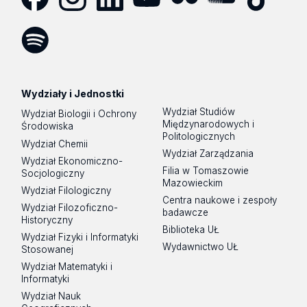
Facebook
Instagram
LinkedIn
YouTube
Flickr
SoundCloud
Tik
Tok
Spotify
Podcast
Wydziały i Jednostki
Wydział Studiów
Wydział Biologii i Ochrony
Międzynarodowych i
Środowiska
Politologicznych
Wydział Chemii
Wydział Zarządzania
Wydział Ekonomiczno-
Filia w Tomaszowie
Socjologiczny
Mazowieckim
Wydział Filologiczny
Centra naukowe i zespoły
Wydział Filozoficzno-
badawcze
Historyczny
Biblioteka UŁ
Wydział Fizyki i Informatyki
Wydawnictwo UŁ
Stosowanej
Wydział Matematyki i
Informatyki
Wydział Nauk