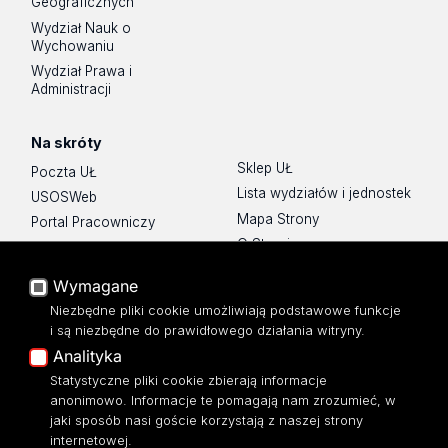
Geograficznych
Wydział Nauk o
Wychowaniu
Wydział Prawa i
Administracji
Na skróty
Sklep UŁ
Poczta UŁ
Lista wydziałów i jednostek
USOSWeb
Mapa Strony
Portal Pracowniczy
O Stronie
Baza Aktów Własnych
Platforma e-learningowa
Wymagane
Moodle
Niezbędne pliki cookie umożliwiają podstawowe funkcje
Eksperci UŁ
i są niezbędne do prawidłowego działania witryny.
Polityka Prywatności
Analityka
Dostępność
Statystyczne pliki cookie zbierają informacje
anonimowo. Informacje te pomagają nam zrozumieć, w
jaki sposób nasi goście korzystają z naszej strony
internetowej.