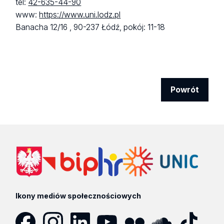
tel:
42-635-44-90
www:
https://www.uni.lodz.pl
Banacha 12/16 ,
90-237 Łódź,
pokój: 11-18
Powrót
Ikony mediów społecznościowych