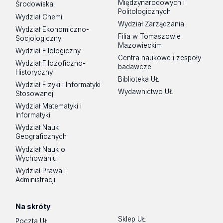
Międzynarodowych i
Środowiska
Politologicznych
Wydział Chemii
Wydział Zarządzania
Wydział Ekonomiczno-
Filia w Tomaszowie
Socjologiczny
Mazowieckim
Wydział Filologiczny
Centra naukowe i zespoły
Wydział Filozoficzno-
badawcze
Historyczny
Biblioteka UŁ
Wydział Fizyki i Informatyki
Wydawnictwo UŁ
Stosowanej
Wydział Matematyki i
Informatyki
Wydział Nauk
Geograficznych
Wydział Nauk o
Wychowaniu
Wydział Prawa i
Administracji
Na skróty
Sklep UŁ
Poczta UŁ