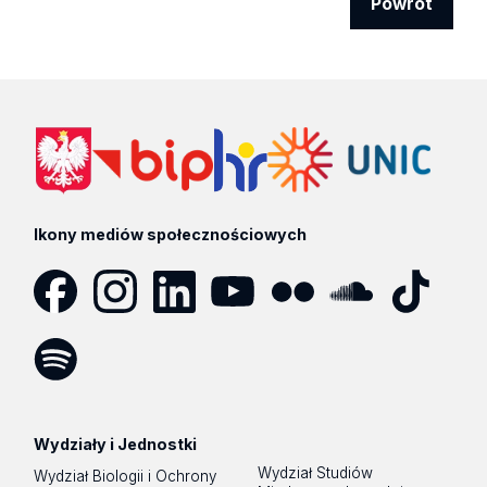
Powrót
Ikony mediów społecznościowych
Facebook
Instagram
LinkedIn
YouTube
Flickr
SoundCloud
Tik
Tok
Spotify
Podcast
Wydziały i Jednostki
Wydział Studiów
Wydział Biologii i Ochrony