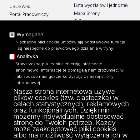
Lista wydziałów i jednostek
USOSWeb
Mapa Strony
Portal Pracowniczy
O Stronie
Baza Aktów Własnych
Platforma e-learningowa
Wymagane
Moodle
Niezbędne pliki cookie umożliwiają podstawowe funkcje
Eksperci UŁ
i są niezbędne do prawidłowego działania witryny.
Polityka Prywatności
Analityka
Dostępność
Statystyczne pliki cookie zbierają informacje
anonimowo. Informacje te pomagają nam zrozumieć, w
jaki sposób nasi goście korzystają z naszej strony
internetowej.
Nasza strona internetowa używa
ul. Narutowicza 68, 90-136 Łódź
plików cookies (tzw. ciasteczka) w
NIP: 724 000 32 43
celach statystycznych, reklamowych
Adres do doręczeń elektronicznych (ADE):
oraz funkcjonalnych. Dzięki nim
AE:PL-74796-17640-IHHIV-17
możemy indywidualnie dostosować
KONTAKT
stronę do Twoich potrzeb. Każdy
może zaakceptować pliki cookies
albo ma możliwość wyłączenia ich w