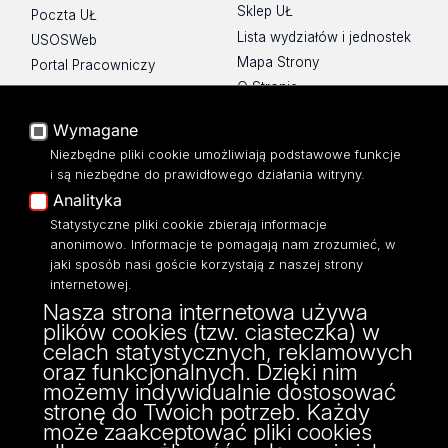
Sklep UŁ
Poczta UŁ
Lista wydziałów i jednostek
USOSWeb
Mapa Strony
Portal Pracowniczy
O Stronie
Baza Aktów Własnych
Platforma e-learningowa
Wymagane
Moodle
Niezbędne pliki cookie umożliwiają podstawowe funkcje
Eksperci UŁ
i są niezbędne do prawidłowego działania witryny.
Polityka Prywatności
Analityka
Dostępność
Statystyczne pliki cookie zbierają informacje
anonimowo. Informacje te pomagają nam zrozumieć, w
jaki sposób nasi goście korzystają z naszej strony
internetowej.
Nasza strona internetowa używa
ul. Narutowicza 68, 90-136 Łódź
plików cookies (tzw. ciasteczka) w
NIP: 724 000 32 43
celach statystycznych, reklamowych
Adres do doręczeń elektronicznych (ADE):
oraz funkcjonalnych. Dzięki nim
AE:PL-74796-17640-IHHIV-17
możemy indywidualnie dostosować
KONTAKT
stronę do Twoich potrzeb. Każdy
może zaakceptować pliki cookies