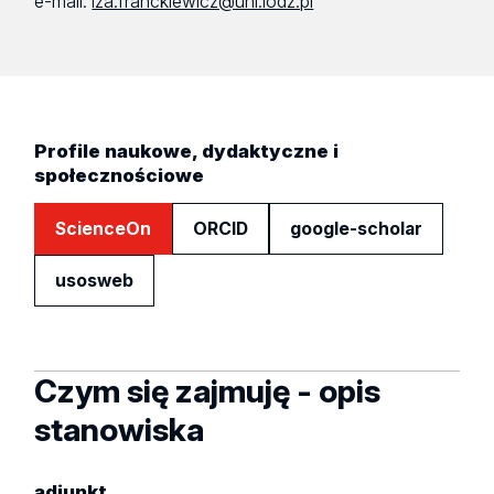
e-mail:
iza.franckiewicz@uni.lodz.pl
Profile naukowe, dydaktyczne i
społecznościowe
ScienceOn
ORCID
google-scholar
usosweb
Czym się zajmuję - opis
stanowiska
adiunkt