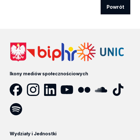
Powrót
Ikony mediów społecznościowych
Facebook
Instagram
LinkedIn
YouTube
Flickr
SoundCloud
Tik
Tok
Spotify
Podcast
Wydziały i Jednostki