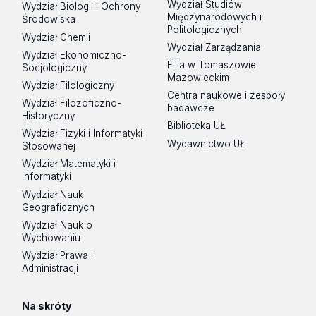
Wydział Studiów
Wydział Biologii i Ochrony
Międzynarodowych i
Środowiska
Politologicznych
Wydział Chemii
Wydział Zarządzania
Wydział Ekonomiczno-
Filia w Tomaszowie
Socjologiczny
Mazowieckim
Wydział Filologiczny
Centra naukowe i zespoły
Wydział Filozoficzno-
badawcze
Historyczny
Biblioteka UŁ
Wydział Fizyki i Informatyki
Wydawnictwo UŁ
Stosowanej
Wydział Matematyki i
Informatyki
Wydział Nauk
Geograficznych
Wydział Nauk o
Wychowaniu
Wydział Prawa i
Administracji
Na skróty