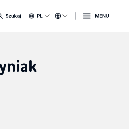
MENU
Szukaj
PL
MENU
DOSTĘPNOŚCI
yniak