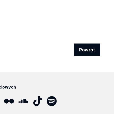
Powrót
ciowych
ube
Flickr
SoundCloud
Tik
Spotify
Podcast