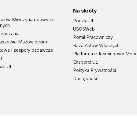
Na skróty
udiów Międzynarodowych i
Poczta UŁ
znych
USOSWeb
rządzania
Portal Pracowniczy
maszowie Mazowieckim
Baza Aktów Własnych
kowe i zespoły badawcze
Platforma e-learningowa Moo
UŁ
Eksperci UŁ
wo UŁ
Polityka Prywatności
Dostępność