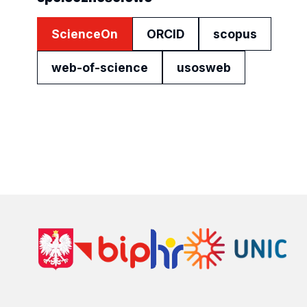
ScienceOn
ORCID
scopus
web-of-science
usosweb