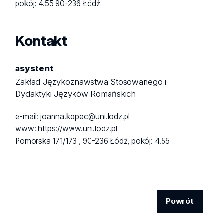
pokój: 4.55
90-236 Łódź
Kontakt
asystent
Zakład Językoznawstwa Stosowanego i
Dydaktyki Języków Romańskich
e-mail:
joanna.kopec@uni.lodz.pl
www:
https://www.uni.lodz.pl
Pomorska 171/173 ,
90-236 Łódź,
pokój: 4.55
Powrót