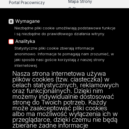
Mapa Strony
Portal Pracowniczy
O Stronie
Baza Aktów Własnych
Platforma e-learningowa
Wymagane
Moodle
Niezbędne pliki cookie umożliwiają podstawowe funkcje
Eksperci UŁ
i są niezbędne do prawidłowego działania witryny.
Polityka Prywatności
Analityka
Dostępność
Statystyczne pliki cookie zbierają informacje
anonimowo. Informacje te pomagają nam zrozumieć, w
jaki sposób nasi goście korzystają z naszej strony
internetowej.
Nasza strona internetowa używa
ul. Narutowicza 68, 90-136 Łódź
plików cookies (tzw. ciasteczka) w
NIP: 724 000 32 43
celach statystycznych, reklamowych
Adres do doręczeń elektronicznych (ADE):
oraz funkcjonalnych. Dzięki nim
AE:PL-74796-17640-IHHIV-17
możemy indywidualnie dostosować
KONTAKT
stronę do Twoich potrzeb. Każdy
może zaakceptować pliki cookies
albo ma możliwość wyłączenia ich w
przeglądarce, dzięki czemu nie będą
zbierane żadne informacje