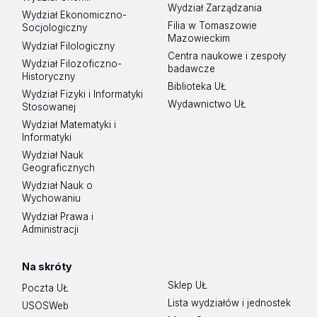
Wydział Zarządzania
Wydział Ekonomiczno-
Filia w Tomaszowie
Socjologiczny
Mazowieckim
Wydział Filologiczny
Centra naukowe i zespoły
Wydział Filozoficzno-
badawcze
Historyczny
Biblioteka UŁ
Wydział Fizyki i Informatyki
Wydawnictwo UŁ
Stosowanej
Wydział Matematyki i
Informatyki
Wydział Nauk
Geograficznych
Wydział Nauk o
Wychowaniu
Wydział Prawa i
Administracji
Na skróty
Sklep UŁ
Poczta UŁ
Lista wydziałów i jednostek
USOSWeb