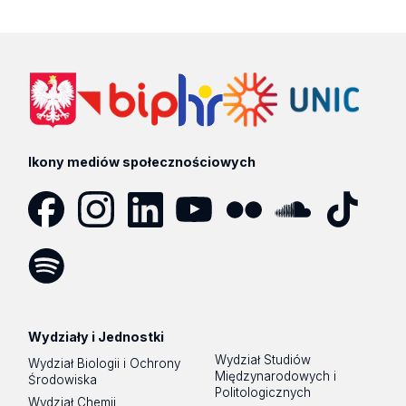
Ikony mediów społecznościowych
Facebook
Instagram
LinkedIn
YouTube
Flickr
SoundCloud
Tik
Tok
Spotify
Podcast
Wydziały i Jednostki
Wydział Studiów
Wydział Biologii i Ochrony
Międzynarodowych i
Środowiska
Politologicznych
Wydział Chemii