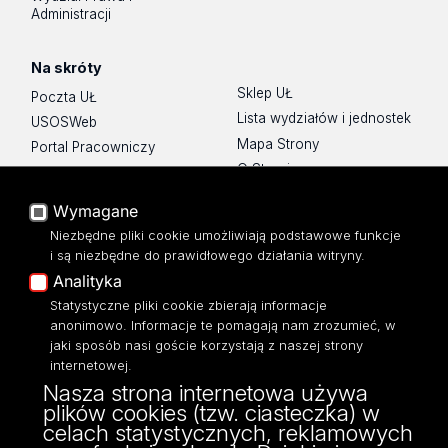
Administracji
Na skróty
Sklep UŁ
Poczta UŁ
Lista wydziałów i jednostek
USOSWeb
Mapa Strony
Portal Pracowniczy
O Stronie
Baza Aktów Własnych
Platforma e-learningowa
Wymagane
Moodle
Niezbędne pliki cookie umożliwiają podstawowe funkcje
Eksperci UŁ
i są niezbędne do prawidłowego działania witryny.
Polityka Prywatności
Analityka
Dostępność
Statystyczne pliki cookie zbierają informacje
anonimowo. Informacje te pomagają nam zrozumieć, w
jaki sposób nasi goście korzystają z naszej strony
internetowej.
Nasza strona internetowa używa
ul. Narutowicza 68, 90-136 Łódź
plików cookies (tzw. ciasteczka) w
NIP: 724 000 32 43
celach statystycznych, reklamowych
Adres do doręczeń elektronicznych (ADE):