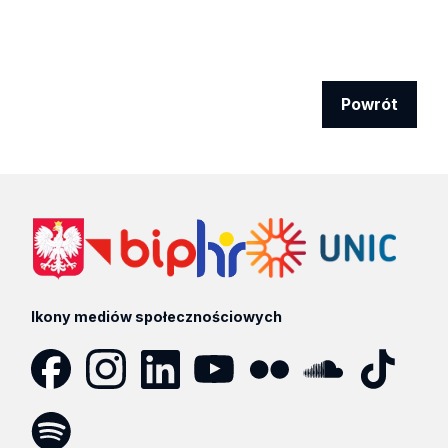
Powrót
Ikony mediów społecznościowych
Facebook
Instagram
LinkedIn
YouTube
Flickr
SoundCloud
Tik
Tok