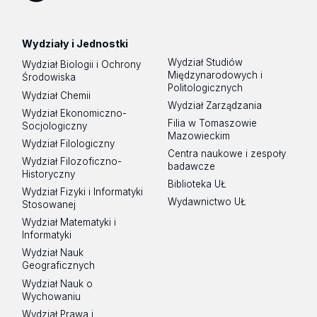
Spotify
Podcast
Wydziały i Jednostki
Wydział Studiów
Wydział Biologii i Ochrony
Międzynarodowych i
Środowiska
Politologicznych
Wydział Chemii
Wydział Zarządzania
Wydział Ekonomiczno-
Filia w Tomaszowie
Socjologiczny
Mazowieckim
Wydział Filologiczny
Centra naukowe i zespoły
Wydział Filozoficzno-
badawcze
Historyczny
Biblioteka UŁ
Wydział Fizyki i Informatyki
Wydawnictwo UŁ
Stosowanej
Wydział Matematyki i
Informatyki
Wydział Nauk
Geograficznych
Wydział Nauk o
Wychowaniu
Wydział Prawa i