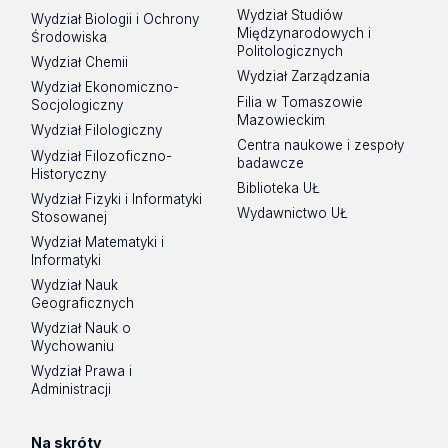
Wydział Studiów
Wydział Biologii i Ochrony
Międzynarodowych i
Środowiska
Politologicznych
Wydział Chemii
Wydział Zarządzania
Wydział Ekonomiczno-
Filia w Tomaszowie
Socjologiczny
Mazowieckim
Wydział Filologiczny
Centra naukowe i zespoły
Wydział Filozoficzno-
badawcze
Historyczny
Biblioteka UŁ
Wydział Fizyki i Informatyki
Wydawnictwo UŁ
Stosowanej
Wydział Matematyki i
Informatyki
Wydział Nauk
Geograficznych
Wydział Nauk o
Wychowaniu
Wydział Prawa i
Administracji
Na skróty