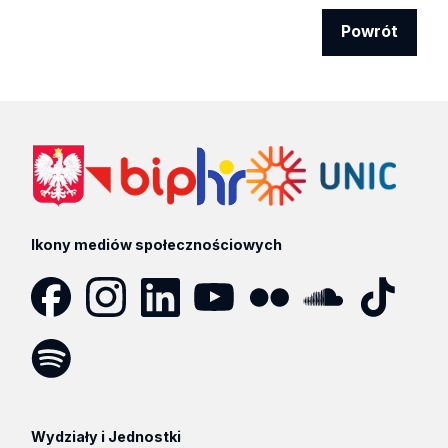
Powrót
Ikony mediów społecznościowych
Facebook
Instagram
LinkedIn
YouTube
Flickr
SoundCloud
Tik
Tok
Spotify
Podcast
Wydziały i Jednostki