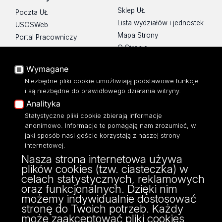
Sklep UŁ
Poczta UŁ
Lista wydziałów i jednostek
USOSWeb
Mapa Strony
Portal Pracowniczy
O Stronie
Baza Aktów Własnych
Platforma e-learningowa
Wymagane
Moodle
Niezbędne pliki cookie umożliwiają podstawowe funkcje
Eksperci UŁ
i są niezbędne do prawidłowego działania witryny.
Polityka Prywatności
Analityka
Dostępność
Statystyczne pliki cookie zbierają informacje
anonimowo. Informacje te pomagają nam zrozumieć, w
jaki sposób nasi goście korzystają z naszej strony
internetowej.
Nasza strona internetowa używa
ul. Narutowicza 68, 90-136 Łódź
plików cookies (tzw. ciasteczka) w
NIP: 724 000 32 43
celach statystycznych, reklamowych
Adres do doręczeń elektronicznych (ADE):
oraz funkcjonalnych. Dzięki nim
AE:PL-74796-17640-IHHIV-17
możemy indywidualnie dostosować
KONTAKT
stronę do Twoich potrzeb. Każdy
może zaakceptować pliki cookies