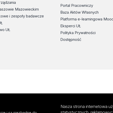
rządzania
Portal Pracowniczy
maszowie Mazowieckim
Baza Aktów Własnych
kowe i zespoły badawcze
Platforma e-learningowa Moo
UŁ
Eksperci UŁ
wo UŁ
Polityka Prywatności
Dostępność
Nasza strona internetowa uż
statystycznych, reklamowyc
cje i są niezbędne do