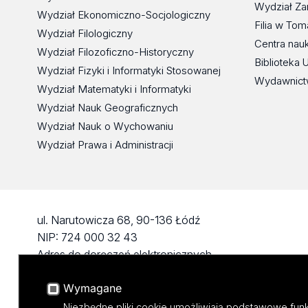
Wydział Za
Wydział Ekonomiczno-Socjologiczny
Filia w To
Wydział Filologiczny
Centra nau
Wydział Filozoficzno-Historyczny
Biblioteka 
Wydział Fizyki i Informatyki Stosowanej
Wydawnict
Wydział Matematyki i Informatyki
Wydział Nauk Geograficznych
Wydział Nauk o Wychowaniu
Wydział Prawa i Administracji
ul. Narutowicza 68, 90-136 Łódź
NIP: 724 000 32 43
Adres do doręczeń elektronicznych
(ADE): AE:PL-74796-17640-IHHIV-17
Wymagane
KONTAKT
Niezbędne pliki cookie umożliwiają podstawowe funk