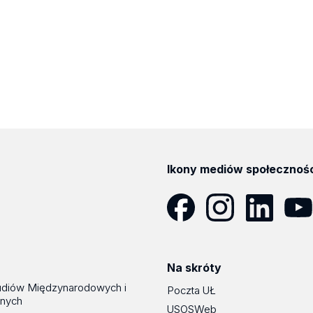
Ikony mediów społecznoś
Facebook
Instagram
LinkedIn
YouT
Na skróty
udiów Międzynarodowych i
Poczta UŁ
znych
USOSWeb