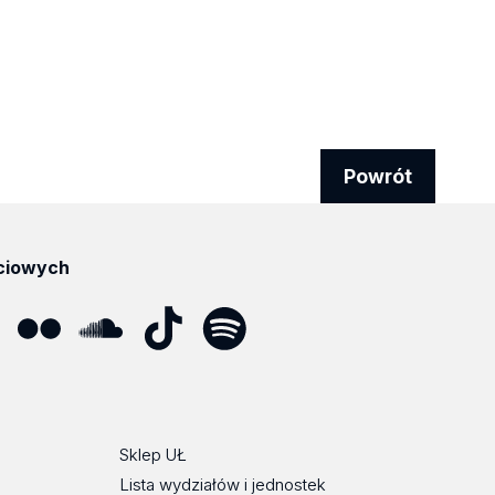
Powrót
ciowych
ube
Flickr
SoundCloud
Tik
Spotify
Podcast
Tok
Sklep UŁ
Lista wydziałów i jednostek