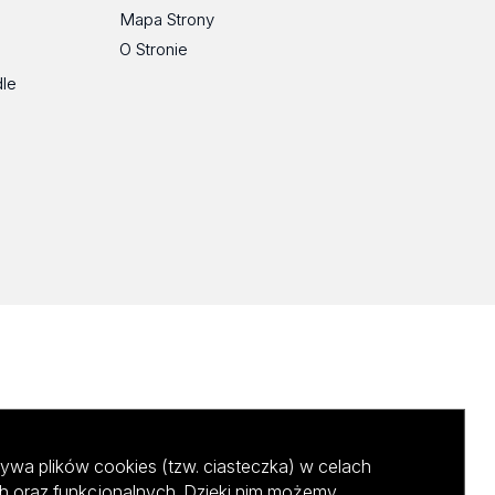
Mapa Strony
O Stronie
dle
ywa plików cookies (tzw. ciasteczka) w celach
h oraz funkcjonalnych. Dzięki nim możemy