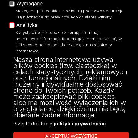
Wymagane
Moodle
Niezbędne pliki cookie umożliwiają podstawowe funkcje
Eksperci UŁ
i są niezbędne do prawidłowego działania witryny.
Polityka Prywatności
Analityka
Dostępność
Statystyczne pliki cookie zbierają informacje
anonimowo. Informacje te pomagają nam zrozumieć, w
jaki sposób nasi goście korzystają z naszej strony
internetowej.
Nasza strona internetowa używa
ul. Narutowicza 68, 90-136 Łódź
plików cookies (tzw. ciasteczka) w
NIP: 724 000 32 43
celach statystycznych, reklamowych
Adres do doręczeń elektronicznych (ADE):
oraz funkcjonalnych. Dzięki nim
AE:PL-74796-17640-IHHIV-17
możemy indywidualnie dostosować
KONTAKT
stronę do Twoich potrzeb. Każdy
może zaakceptować pliki cookies
albo ma możliwość wyłączenia ich w
przeglądarce, dzięki czemu nie będą
zbierane żadne informacje
Przejdź do strony
polityka prywatności
AKCEPTUJ WSZYSTKIE