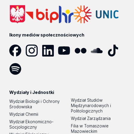
Ikony mediów społecznościowych
Facebook
Instagram
LinkedIn
YouTube
Flickr
SoundCloud
Tik
Tok
Spotify
Podcast
Wydziały i Jednostki
Wydział Studiów
Wydział Biologii i Ochrony
Międzynarodowych i
Środowiska
Politologicznych
Wydział Chemii
Wydział Zarządzania
Wydział Ekonomiczno-
Filia w Tomaszowie
Socjologiczny
Mazowieckim