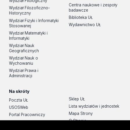
Wydział Filologiczny
Centra naukowe i zespoły
Wydział Filozoficzno-
badawcze
Historyczny
Biblioteka UŁ
Wydział Fizyki i Informatyki
Wydawnictwo UŁ
Stosowanej
Wydział Matematyki i
Informatyki
Wydział Nauk
Geograficznych
Wydział Nauk o
Wychowaniu
Wydział Prawa i
Administracji
Na skróty
Sklep UŁ
Poczta UŁ
Lista wydziałów i jednostek
USOSWeb
Mapa Strony
Portal Pracowniczy
O Stronie
Baza Aktów Własnych
Platforma e-learningowa