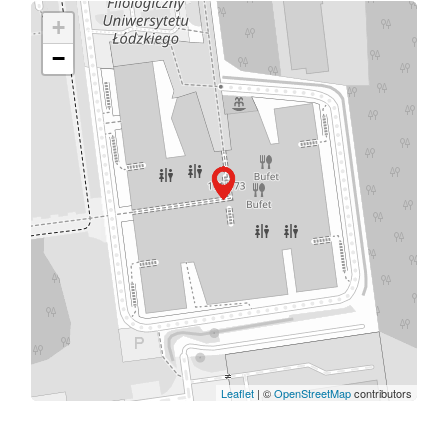
+
−
Leaflet
| ©
OpenStreetMap
contributors