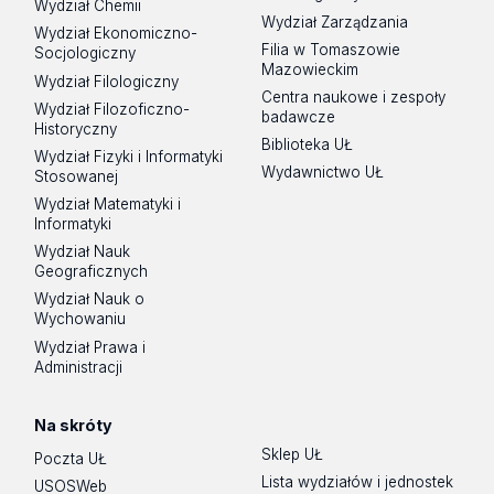
Wydział Chemii
Wydział Zarządzania
Wydział Ekonomiczno-
Filia w Tomaszowie
Socjologiczny
Mazowieckim
Wydział Filologiczny
Centra naukowe i zespoły
Wydział Filozoficzno-
badawcze
Historyczny
Biblioteka UŁ
Wydział Fizyki i Informatyki
Wydawnictwo UŁ
Stosowanej
Wydział Matematyki i
Informatyki
Wydział Nauk
Geograficznych
Wydział Nauk o
Wychowaniu
Wydział Prawa i
Administracji
Na skróty
Sklep UŁ
Poczta UŁ
Lista wydziałów i jednostek
USOSWeb