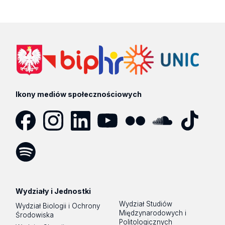
Ikony mediów społecznościowych
Facebook
Instagram
LinkedIn
YouTube
Flickr
SoundCloud
Tik
Tok
Spotify
Podcast
Wydziały i Jednostki
Wydział Studiów
Wydział Biologii i Ochrony
Międzynarodowych i
Środowiska
Politologicznych