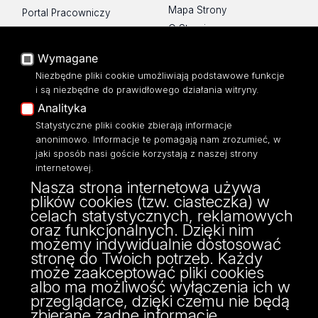
Mapa Strony
Portal Pracowniczy
O Stronie
Baza Aktów Własnych
Platforma e-learningowa
Wymagane
Moodle
Niezbędne pliki cookie umożliwiają podstawowe funkcje
Eksperci UŁ
i są niezbędne do prawidłowego działania witryny.
Polityka Prywatności
Analityka
Dostępność
Statystyczne pliki cookie zbierają informacje
anonimowo. Informacje te pomagają nam zrozumieć, w
jaki sposób nasi goście korzystają z naszej strony
internetowej.
Nasza strona internetowa używa
ul. Narutowicza 68, 90-136 Łódź
plików cookies (tzw. ciasteczka) w
NIP: 724 000 32 43
celach statystycznych, reklamowych
Adres do doręczeń elektronicznych (ADE):
oraz funkcjonalnych. Dzięki nim
AE:PL-74796-17640-IHHIV-17
możemy indywidualnie dostosować
KONTAKT
stronę do Twoich potrzeb. Każdy
może zaakceptować pliki cookies
albo ma możliwość wyłączenia ich w
przeglądarce, dzięki czemu nie będą
zbierane żadne informacje