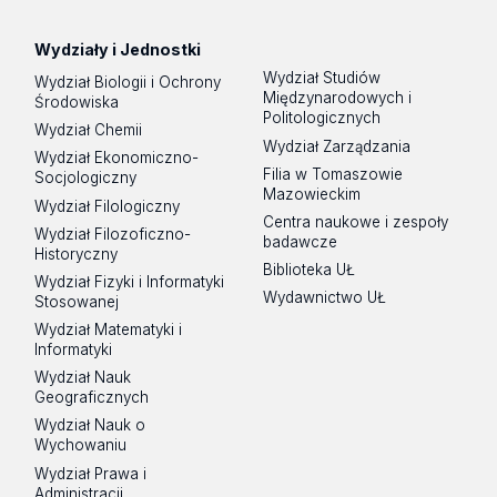
Wydziały i Jednostki
Wydział Studiów
Wydział Biologii i Ochrony
Międzynarodowych i
Środowiska
Politologicznych
Wydział Chemii
Wydział Zarządzania
Wydział Ekonomiczno-
Filia w Tomaszowie
Socjologiczny
Mazowieckim
Wydział Filologiczny
Centra naukowe i zespoły
Wydział Filozoficzno-
badawcze
Historyczny
Biblioteka UŁ
Wydział Fizyki i Informatyki
Wydawnictwo UŁ
Stosowanej
Wydział Matematyki i
Informatyki
Wydział Nauk
Geograficznych
Wydział Nauk o
Wychowaniu
Wydział Prawa i
Administracji