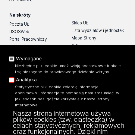
Na skróty
Sklep UŁ
Poczta UŁ
Lista wydziałów i jednostek
USOSWeb
Mapa Strony
Portal Pracowniczy
O Stronie
Baza Aktów Własnych
Platforma e-learningowa
Wymagane
Moodle
Niezbędne pliki cookie umożliwiają podstawowe funkcje
Eksperci UŁ
i są niezbędne do prawidłowego działania witryny.
Polityka Prywatności
Analityka
Dostępność
Statystyczne pliki cookie zbierają informacje
anonimowo. Informacje te pomagają nam zrozumieć, w
jaki sposób nasi goście korzystają z naszej strony
internetowej.
Nasza strona internetowa używa
ul. Narutowicza 68, 90-136 Łódź
plików cookies (tzw. ciasteczka) w
NIP: 724 000 32 43
celach statystycznych, reklamowych
Adres do doręczeń elektronicznych (ADE):
oraz funkcjonalnych. Dzięki nim
AE:PL-74796-17640-IHHIV-17