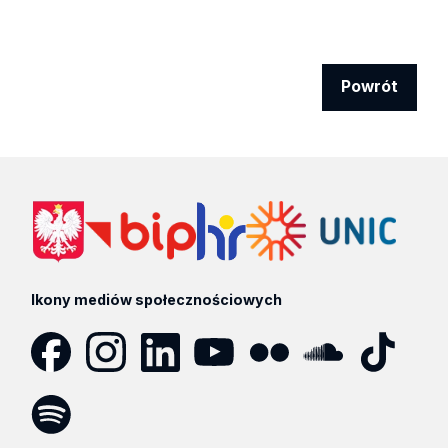
Powrót
Ikony mediów społecznościowych
Facebook
Instagram
LinkedIn
YouTube
Flickr
SoundCloud
Tik
Tok
Spotify
Podcast