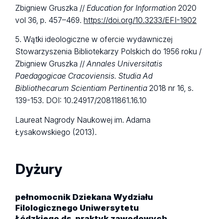
Zbigniew Gruszka //
Education for Information
2020
vol 36, p. 457–469.
https://doi.org/10.3233/EFI-1902
5. Wątki ideologiczne w ofercie wydawniczej
Stowarzyszenia Bibliotekarzy Polskich do 1956 roku /
Zbigniew Gruszka //
Annales Universitatis
Paedagogicae Cracoviensis. Studia Ad
Bibliothecarum Scientiam Pertinentia
2018 nr 16, s.
139-153. DOI: 10.24917/20811861.16.10
Laureat Nagrody Naukowej im. Adama
Łysakowskiego (2013).
Dyżury
pełnomocnik Dziekana Wydziału
Filologicznego Uniwersytetu
Łódzkiego ds. praktyk zawodowych.