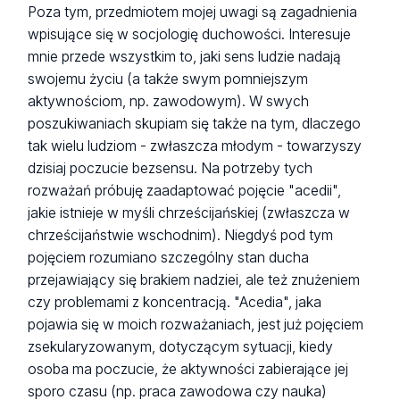
Poza tym, przedmiotem mojej uwagi są zagadnienia
wpisujące się w socjologię duchowości. Interesuje
mnie przede wszystkim to, jaki sens ludzie nadają
swojemu życiu (a także swym pomniejszym
aktywnościom, np. zawodowym). W swych
poszukiwaniach skupiam się także na tym, dlaczego
tak wielu ludziom - zwłaszcza młodym - towarzyszy
dzisiaj poczucie bezsensu. Na potrzeby tych
rozważań próbuję zaadaptować pojęcie "acedii",
jakie istnieje w myśli chrześcijańskiej (zwłaszcza w
chrześcijaństwie wschodnim). Niegdyś pod tym
pojęciem rozumiano szczególny stan ducha
przejawiający się brakiem nadziei, ale też znużeniem
czy problemami z koncentracją. "Acedia", jaka
pojawia się w moich rozważaniach, jest już pojęciem
zsekularyzowanym, dotyczącym sytuacji, kiedy
osoba ma poczucie, że aktywności zabierające jej
sporo czasu (np. praca zawodowa czy nauka)