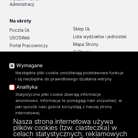
Administracji
Na skróty
Sklep UŁ
Poczta UŁ
Lista wydziałów i jednostek
USOSWeb
Mapa Strony
Portal Pracowniczy
O Stronie
Baza Aktów Własnych
Platforma e-learningowa
Wymagane
Moodle
Niezbędne pliki cookie umożliwiają podstawowe funkcje
Eksperci UŁ
i są niezbędne do prawidłowego działania witryny.
Polityka Prywatności
Analityka
Dostępność
Statystyczne pliki cookie zbierają informacje
anonimowo. Informacje te pomagają nam zrozumieć, w
jaki sposób nasi goście korzystają z naszej strony
internetowej.
Nasza strona internetowa używa
ul. Narutowicza 68, 90-136 Łódź
plików cookies (tzw. ciasteczka) w
NIP: 724 000 32 43
celach statystycznych, reklamowych
Adres do doręczeń elektronicznych (ADE):