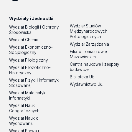
Spotify
Podcast
Wydziały i Jednostki
Wydział Studiów
Wydział Biologii i Ochrony
Międzynarodowych i
Środowiska
Politologicznych
Wydział Chemii
Wydział Zarządzania
Wydział Ekonomiczno-
Filia w Tomaszowie
Socjologiczny
Mazowieckim
Wydział Filologiczny
Centra naukowe i zespoły
Wydział Filozoficzno-
badawcze
Historyczny
Biblioteka UŁ
Wydział Fizyki i Informatyki
Wydawnictwo UŁ
Stosowanej
Wydział Matematyki i
Informatyki
Wydział Nauk
Geograficznych
Wydział Nauk o
Wychowaniu
Wydział Prawa i