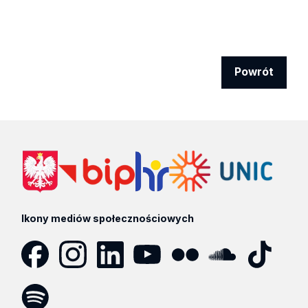
Powrót
Ikony mediów społecznościowych
Facebook
Instagram
LinkedIn
YouTube
Flickr
SoundCloud
Tik
Tok