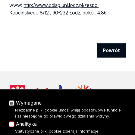
www:
http://www.cdisp.uni.lodz.pl/zespol
Kopcińskiego 8/12 ,
90-232 Łódź,
pokój: 4.86
Powrót
Wymagane
Niezbędne pliki cookie umożliwiają podstawowe funkcje
Ikony mediów społecznościowych
i są niezbędne do prawidłowego działania witryny.
Analityka
Statystyczne pliki cookie zbierają informacje