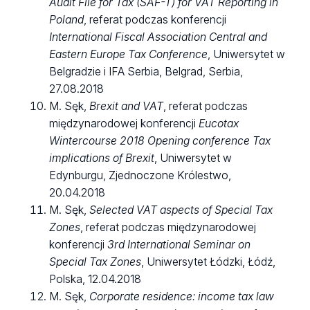
Audit File for Tax (SAF-T) for VAT Reporting in
Poland
, referat podczas konferencji
International Fiscal Association Central and
Eastern Europe Tax Conference
, Uniwersytet w
Belgradzie i IFA Serbia, Belgrad, Serbia,
27.08.2018
M. Sęk,
Brexit and VAT
, referat podczas
międzynarodowej konferencji
Eucotax
Wintercourse 2018 Opening conference Tax
implications of Brexit
, Uniwersytet w
Edynburgu, Zjednoczone Królestwo,
20.04.2018
M. Sęk,
Selected VAT aspects of Special Tax
Zones
, referat podczas międzynarodowej
konferencji
3rd International Seminar on
Special Tax Zones
, Uniwersytet Łódzki, Łódź,
Polska, 12.04.2018
M. Sęk,
Corporate residence: income tax law