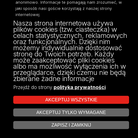
anonimowo. Informacje te pomagają nam zrozumieć, w
Facebook
Instagram
LinkedIn
YouTube
Flickr
SoundCloud
Tik
jaki sposób nasi goście korzystają z naszej strony
Tok
internetowej.
Nasza strona internetowa używa
Spotify
Podcast
plików cookies (tzw. ciasteczka) w
celach statystycznych, reklamowych
Wydziały i Jednostki
oraz funkcjonalnych. Dzięki nim
możemy indywidualnie dostosować
Wydział Studiów
Wydział Biologii i Ochrony
Międzynarodowych i
stronę do Twoich potrzeb. Każdy
Środowiska
Politologicznych
może zaakceptować pliki cookies
Wydział Chemii
albo ma możliwość wyłączenia ich w
Wydział Zarządzania
Wydział Ekonomiczno-
przeglądarce, dzięki czemu nie będą
Filia w Tomaszowie
Socjologiczny
zbierane żadne informacje
Mazowieckim
Wydział Filologiczny
Centra naukowe i zespoły
Przejdź do strony
polityka prywatności
Wydział Filozoficzno-
badawcze
Historyczny
Biblioteka UŁ
AKCEPTUJ WSZYSTKIE
Wydział Fizyki i Informatyki
Wydawnictwo UŁ
Stosowanej
AKCEPTUJ TYLKO WYMAGANE
Wydział Matematyki i
ZARZĄDZAJ COOKIES
Informatyki
ZAPISZ I ZAMKNIJ
Wydział Nauk
Geograficznych