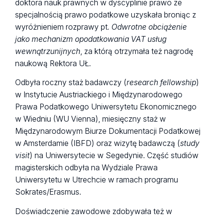
doktora nauk prawnych w dyscyplinie prawo ze
specjalnością prawo podatkowe uzyskała broniąc z
wyróżnieniem rozprawy pt
. Odwrotne obciążenie
jako mechanizm opodatkowania VAT usług
wewnątrzunijnych
, za którą otrzymała też nagrodę
naukową Rektora UŁ.
Odbyła roczny staż badawczy (
research fellowship
)
w Instytucie Austriackiego i Międzynarodowego
Prawa Podatkowego Uniwersytetu Ekonomicznego
w Wiedniu (WU Vienna), miesięczny staż w
Międzynarodowym Biurze Dokumentacji Podatkowej
w Amsterdamie (IBFD) oraz wizytę badawczą (
study
visit
) na Uniwersytecie w Segedynie. Część studiów
magisterskich odbyła na Wydziale Prawa
Uniwersytetu w Utrechcie w ramach programu
Sokrates/Erasmus.
Doświadczenie zawodowe zdobywała też w