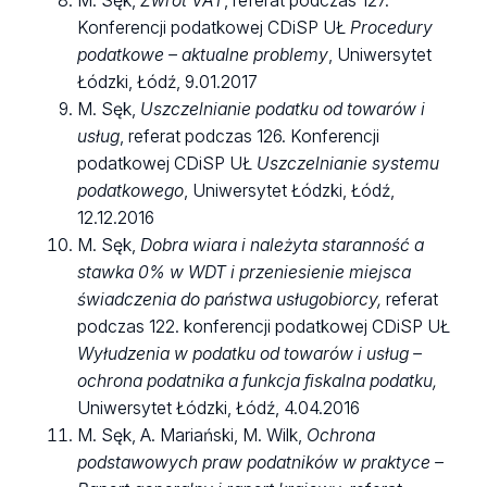
M. Sęk,
Zwrot VAT
, referat podczas 127.
Konferencji podatkowej CDiSP UŁ
Procedury
podatkowe – aktualne problemy
, Uniwersytet
Łódzki, Łódź, 9.01.2017
M. Sęk,
Uszczelnianie podatku od towarów i
usług
, referat podczas 126. Konferencji
podatkowej CDiSP UŁ
Uszczelnianie systemu
podatkowego
, Uniwersytet Łódzki, Łódź,
12.12.2016
M. Sęk,
Dobra wiara i należyta staranność a
stawka 0% w WDT i przeniesienie miejsca
świadczenia do państwa usługobiorcy,
referat
podczas 122. konferencji podatkowej CDiSP UŁ
Wyłudzenia w podatku od towarów i usług –
ochrona podatnika a funkcja fiskalna podatku,
Uniwersytet Łódzki, Łódź, 4.04.2016
M. Sęk, A. Mariański, M. Wilk,
Ochrona
podstawowych praw podatników w praktyce –