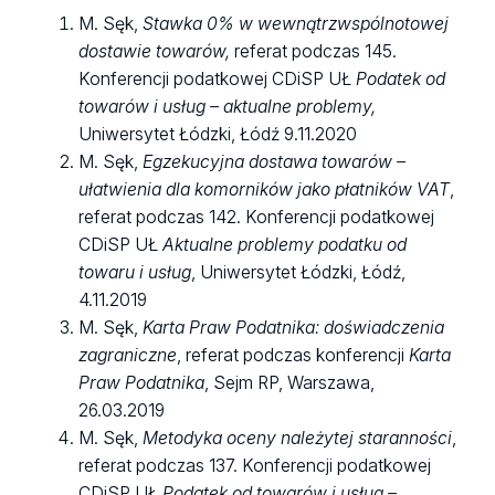
M. Sęk,
Stawka 0% w wewnątrzwspólnotowej
dostawie towarów,
referat podczas 145.
Konferencji podatkowej CDiSP UŁ
Podatek od
towarów i usług – aktualne problemy,
Uniwersytet Łódzki, Łódź 9.11.2020
M. Sęk,
Egzekucyjna dostawa towarów –
ułatwienia dla komorników jako płatników VAT
,
referat podczas 142. Konferencji podatkowej
CDiSP UŁ
Aktualne problemy podatku od
towaru i usług
, Uniwersytet Łódzki, Łódź,
4.11.2019
M. Sęk,
Karta Praw Podatnika: doświadczenia
zagraniczne
, referat podczas konferencji
Karta
Praw Podatnika
, Sejm RP, Warszawa,
26.03.2019
M. Sęk,
Metodyka oceny należytej staranności
,
referat podczas 137. Konferencji podatkowej
CDiSP UŁ
Podatek od towarów i usług –