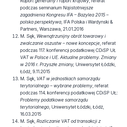
Raport generalny i raport krajowy
, referat
podczas seminarium
Najistotniejsze
zagadnienia Kongresu IFA – Bazylea 2015 –
polska perspektywa
, IFA Polska i Wardynski &
Partners, Warszawa, 21.01.2016
M. Sęk,
Wewnątrzunijny obrót towarowy i
zwalczanie oszustw – nowe koncepcje
, referat
podczas 117. konferencji podatkowej CDiSP UŁ
VAT w Polsce i UE. Aktualne problemy. Zmiany
w 2016 r. Przyszłe zmiany,
Uniwersytet Łódzki,
Łódź, 9.11.2015
M. Sęk,
VAT w jednostkach samorządu
terytorialnego – wybrane problemy
, referat
podczas 114. konferencji podatkowej CDiSP UŁ:
Problemy podatkowe samorządu
terytorialnego
, Uniwersytet Łódzki, Łódź,
16.03.2015
M. Sęk,
Rozliczanie VAT od transakcji z