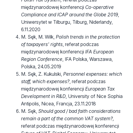
międzynarodowej konferencji
Co-operative
Compliance and ICAP around the Globe 2019
,
Uniwersytet w Tilburgu, Tilburg, Niderlandy,
6.11.2020
M. Sęk, M. Wilk,
Polish trends in the protection
of taxpayers' rights
, referat podczas
międzynarodowej konferencji
IFA European
Region Conference
, IFA Polska, Warszawa,
Polska, 24.05.2019
M. Sęk, Z. Kukulski,
Personnel expenses: which
staff, which expenses?
, referat podczas
międzynarodowej konferencji
European Tax
Development in R&D
, University of Nice Sophia
Antipolis, Nicea, Francja, 23.11.2018
M. Sęk,
Should good / bad faith considerations
remain a part of the common VAT system?,
referat podczas międzynarodowej konferencji