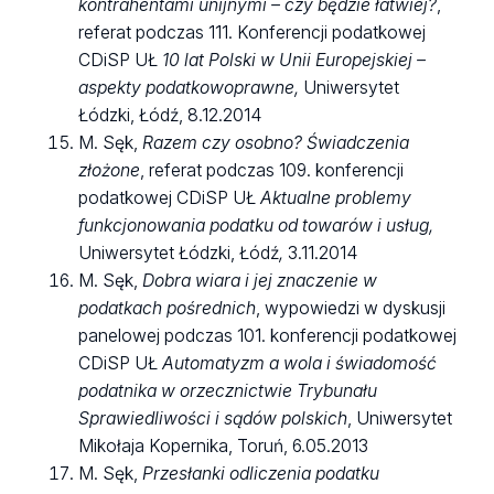
kontrahentami unijnymi – czy będzie łatwiej?
,
referat podczas 111. Konferencji podatkowej
CDiSP UŁ
10 lat Polski w Unii Europejskiej –
aspekty podatkowoprawne,
Uniwersytet
Łódzki, Łódź, 8.12.2014
M. Sęk,
Razem czy osobno? Świadczenia
złożone
, referat podczas 109. konferencji
podatkowej CDiSP UŁ
Aktualne problemy
funkcjonowania podatku od towarów i usług,
Uniwersytet Łódzki, Łódź
,
3.11.2014
M. Sęk,
Dobra wiara i jej znaczenie w
podatkach pośrednich
, wypowiedzi w dyskusji
panelowej podczas 101. konferencji podatkowej
CDiSP UŁ
Automatyzm a wola i świadomość
podatnika w orzecznictwie Trybunału
Sprawiedliwości i sądów polskich
, Uniwersytet
Mikołaja Kopernika, Toruń, 6.05.2013
M. Sęk,
Przesłanki odliczenia podatku