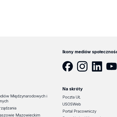
Ikony mediów społecznoś
Facebook
Instagram
LinkedIn
YouT
Na skróty
udiów Międzynarodowych i
Poczta UŁ
znych
USOSWeb
rządzania
Portal Pracowniczy
maszowie Mazowieckim