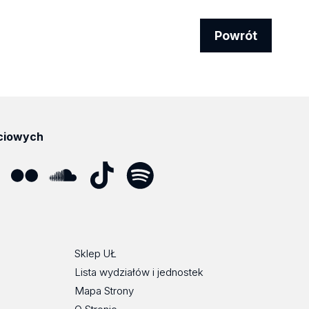
Powrót
ciowych
ube
Flickr
SoundCloud
Tik
Spotify
Podcast
Tok
Sklep UŁ
Lista wydziałów i jednostek
Mapa Strony