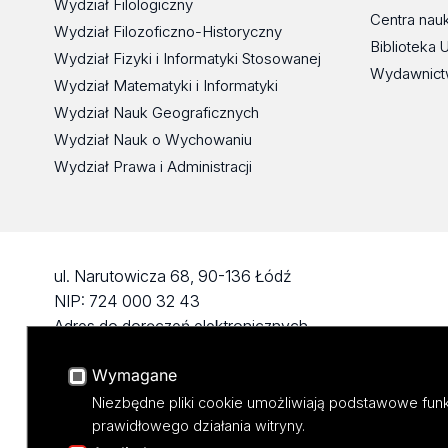
Wydział Filologiczny
Centra nau
Wydział Filozoficzno-Historyczny
Biblioteka 
Wydział Fizyki i Informatyki Stosowanej
Wydawnict
Wydział Matematyki i Informatyki
Wydział Nauk Geograficznych
Wydział Nauk o Wychowaniu
Wydział Prawa i Administracji
ul. Narutowicza 68, 90-136 Łódź
NIP: 724 000 32 43
Adres do doręczeń elektronicznych
(ADE): AE:PL-74796-17640-IHHIV-17
Wymagane
KONTAKT
Niezbędne pliki cookie umożliwiają podstawowe funk
prawidłowego działania witryny.