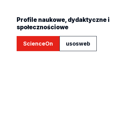
Profile naukowe, dydaktyczne i
społecznościowe
ScienceOn
usosweb