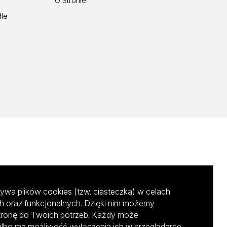
O Stronie
dle
ywa plików cookies (tzw. ciasteczka) w celach
h oraz funkcjonalnych. Dzięki nim możemy
tronę do Twoich potrzeb. Każdy może
albo ma możliwość wyłączenia ich w przeglądarce,