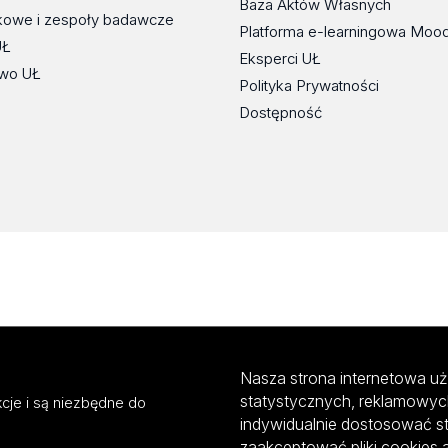
Baza Aktów Własnych
kowe i zespoły badawcze
Platforma e-learningowa Moo
UŁ
Eksperci UŁ
wo UŁ
Polityka Prywatności
Dostępność
Nasza strona internetowa uż
statystycznych, reklamowyc
cje i są niezbędne do
indywidualnie dostosować s
zaakceptować pliki cookies 