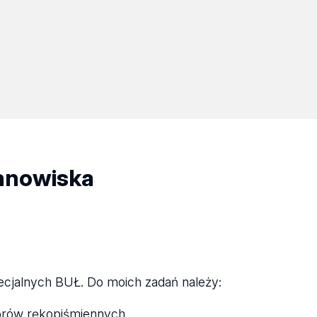
tanowiska
ecjalnych BUŁ. Do moich zadań należy:
iorów rękopiśmiennych,