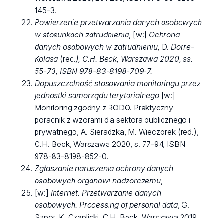
145-3.
Powierzenie przetwarzania danych osobowych
w stosunkach zatrudnienia
, [w:]
Ochrona
danych osobowych w zatrudnieniu,
D.
Dörre
-
Kolasa
(red.
), C.H. Beck, Warszawa 2020, ss.
55-73, ISBN 978-83-8198-709-7.
Dopuszczalność stosowania monitoringu przez
jednostki samorządu terytorialnego
[w:]
Monitoring zgodny z RODO. Praktyczny
poradnik z wzorami dla sektora publicznego i
prywatnego, A. Sieradzka, M. Wieczorek (red.),
C.H. Beck, Warszawa 2020, s. 77-94, ISBN
978-83-8198-852-0.
Zgłaszanie naruszenia ochrony danych
osobowych organowi nadzorczemu
,
[w:]
Internet. Przetwarzanie danych
osobowych. Processing of personal data
, G.
Szpor, K. Czaplicki, C.H. Beck, Warszawa 2019,