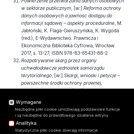
Powierzenie przetwarzania danych osobowych
w sektorze publicznym
, [w:]
Reforma ochrony
danych osobowych a jawność dostępu do
informacji sądowej – aspekty proceduralne
, M.
Jabłoński, K. Flaga-Gieruszyńska, K. Wygoda
(red.), E-Wydawnictwo. Prawnicza i
Ekonomiczna Biblioteka Cyfrowa, Wrocław
2017, s. 13-27, ISBN 978-83-65431-88-2
Rozpatrywanie skarg przez organy
uchwałodawcze jednostek samorządu
terytorialnego
, [w:]
Skargi, wnioski i petycje –
powszechne środki ochrony prawnej
,
M. Błachucki, G. Sibiga (red.), Presscom
Wrocław 2017, 265-288, ISBN 978-83-65611-
Wymagane
38-3.
Niezbędne pliki cookie umożliwiają podstawowe funkcje
Charakterystyka praw osób, których dane
i są niezbędne do prawidłowego działania witryny.
dotyczą, na gruncie rodo
,
Analityka
[w:]
Realizacja praw osób, których dane
Statystyczne pliki cookie zbierają informacje