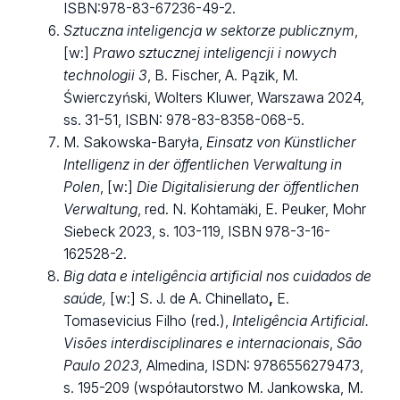
ISBN:978-83-67236-49-2.
Sztuczna inteligencja w sektorze publicznym
,
[w:]
Prawo sztucznej inteligencji i nowych
technologii 3
, B. Fischer, A. Pązik, M.
Świerczyński, Wolters Kluwer, Warszawa 2024,
ss. 31-51, ISBN: 978-83-8358-068-5.
M. Sakowska-Baryła,
Einsatz von Künstlicher
Intelligenz in der öffentlichen Verwaltung in
Polen
, [w:]
Die Digitalisierung der öffentlichen
Verwaltung
, red. N. Kohtamäki, E. Peuker, Mohr
Siebeck 2023, s. 103-119, ISBN 978-3-16-
162528-2.
Big data e inteligência artificial nos cuidados de
saúde
,
[w:] S. J. de A. Chinellato
,
E.
Tomasevicius Filho (red.),
Inteligência Artificial.
Visões interdisciplinares e internacionais
,
São
Paulo 2023,
Almedina, ISDN: 9786556279473,
s. 195-209 (współautorstwo M. Jankowska, M.