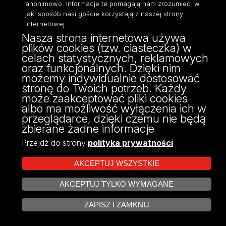
dotyczą, na podstawie RODO
, B. Fischer,
anonimowo. Informacje te pomagają nam zrozumieć, w
M. Sakowska-Baryła (red.), Presscom,
jaki sposób nasi goście korzystają z naszej strony
internetowej.
Wrocław 2017, ss. 13-43, ISBN 978-83-65611-
Nasza strona internetowa używa
43-7 (współautorstwo B. Fischer).
plików cookies (tzw. ciasteczka) w
Prawo dostępu przysługujące osobie, której
celach statystycznych, reklamowych
dane dotyczą
, [w:]
Realizacja praw osób,
oraz funkcjonalnych. Dzięki nim
możemy indywidualnie dostosować
których dane dotyczą, na podstawie RODO
, B.
stronę do Twoich potrzeb. Każdy
Fischer, M. Sakowska-Baryła (red.), Presscom,
może zaakceptować pliki cookies
Wrocław 2017, s. 139-169, ISBN 978-83-65611-
albo ma możliwość wyłączenia ich w
43-7.
przeglądarce, dzięki czemu nie będą
zbierane żadne informacje
Status prawno-organizacyjny centrum usług
wspólnych
, [w:]
Samorządowe centra usług
Przejdź do strony
polityka prywatności
wspólnych
, M. Sakowska-Baryła, M. Górski
AKCEPTUJ WSZYSTKIE
(red.), Municipium, Warszawa 2017, s. 33-48
(współautorstwo M. Górski), ISBN ISBN 978-
AKCEPTUJ TYLKO WYMAGANE
83-61980-80-3.
ZARZĄDZAJ COOKIES
Organizacja ochrony danych osobowych w
ZAPISZ I ZAMKNIJ
ramach wspólnej obsługi w centrum usług