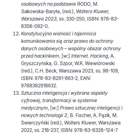
osobowych na podstawie RODO
, M.
Sakowska-Baryła, (red.),
Wolters Kluwer
,
Warszawa 2023,
ss. 330-250, ISBN: 978-83-
8358-092-0.
Konstytucyjna wolność i tajemnica
komunikowania się oraz prawo do ochrony
danych osobowych – wspólny obszar ochrony
przed hackinkiem
, [w:]
Internet. Hacking
, A.
Gryszczyńska, G. Szpor, W.R. Wiewiórowski
(red.), C.H. Beck, Warszawa 2023, ss. 98-109,
ISBN: 978-83-8291-863-2, EAN:
9788382918632
.
Sztuczna inteligencja i wybrane aspekty
cyfrowej, transformacji w systemie
medycznym
, [w:]
Prawo sztucznej inteligencji i
nowych technologii 2
, B. Fischer, A. Pązik, M.
Świerczyński (red.), Wolters Kluwer, Warszawa
2022, ss. 218-237, ISBN: 978-83-8328-124-7