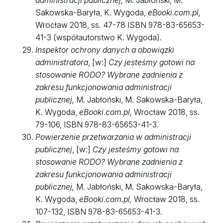
administracji publicznej,
M. Jabłoński, M.
Sakowska-Baryła, K. Wygoda,
eBooki.com.pl,
Wrocław 2018, ss. 47-78 ISBN
978-83-65653-
41-3 (współautorstwo K. Wygoda).
Inspektor ochrony danych a obowiązki
administratora
, [w:]
Czy jesteśmy gotowi na
stosowanie RODO?
Wybrane zadnienia z
zakresu funkcjonowania administracji
publicznej,
M. Jabłoński, M. Sakowska-Baryła,
K. Wygoda,
eBooki.com.pl,
Wrocław 2018, ss.
79-106, ISBN
978-83-65653-41-3.
Powierzenie przetwarzania w administracji
publicznej
, [w:]
Czy jesteśmy gotowi na
stosowanie RODO?
Wybrane zadnienia z
zakresu funkcjonowania administracji
publicznej,
M. Jabłoński, M. Sakowska-Baryła,
K. Wygoda,
eBooki.com.pl,
Wrocław 2018, ss.
107-132, ISBN
978-83-65653-41-3.