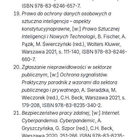
ISBN 978-83-8246-657-7.
Prawo do ochrony danych osobowych a
sztuczna inteligencja – aspekty
konstytucyjnoprawne
, [w:]
Prawo Sztucznej
Inteligencji i Nowych Technologii
, B. Fischer, A.
Pązik, M. Świerczyński (red.), Wolters Kluwer,
Warszawa 2021, s. 111-140, ISBN 978-83-8246-
660-7.
Zgłaszanie nieprawidłowości w sektorze
publicznym
, [w:]
Ochrona sygnalistów.
Praktyczny poradnik z wzorami dla sektora
publicznego i prywatnego
, A. Sieradzka, M.
Wieczorek (red.), C.H. Beck, Warszawa 2021, s.
179-208, ISBN 978-83-8235-340-2.
Bezpieczeństwo pracy zdalnej
, [w:]
Internet
.
Cyberpandemia. Cyberpandemic
, A.
Gryszczyńska, G. Szpor (red.), C.H. Beck,
Warszawa 2020, 251-266, ISBN 978-83-8235-